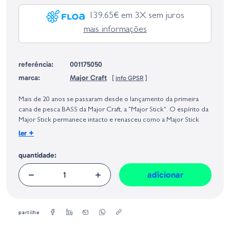
139.65€ em 3X sem juros
mais informações
referência:
001175050
marca:
Major Craft
[
info GPSR
]
Identificação do fabricante e/ou empresa responsável da venda na União
Europeia, dos produtos da marca, conforme requerido no Regulamento
Mais de 20 anos se passaram desde o lançamento da primeira
Geral sobre a Segurança dos Produtos (GPSR):
cana de pesca BASS da Major Craft, a "Major Stick". O espírito da
Major Stick permanece intacto e renasceu como a Major Stick
"LEGADO", equipada com a mais recente tecnologia.
+
ler
Utilizando o TORAYCA T1100G da Toray, o melhor pré-
impregnado de carbono do Japão, e o carbono Mitsubishi High
quantidade:
Modus, e melhorando a sua resistência com o nosso método de
fabrico exclusivo R360, criámos uma cana que combina "leveza",
adicionar
"potência" e "sensibilidade" como nunca antes. Também
testámos cada cana individualmente para alcançar um equilíbrio
que seja fácil de utilizar pelos pescadores, tenha um excelente
desempenho de lançamento e possa ser utilizada durante todo o
partilhe
dia.