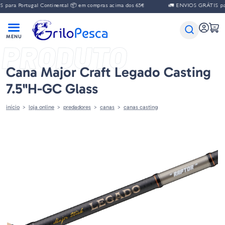
para Portugal Continental 📦 em compras acima dos 65€
🚛 ENVIOS GRÁTIS para
PRODUTO
Cana Major Craft Legado Casting
7.5"H-GC Glass
início
loja online
predadores
canas
canas casting