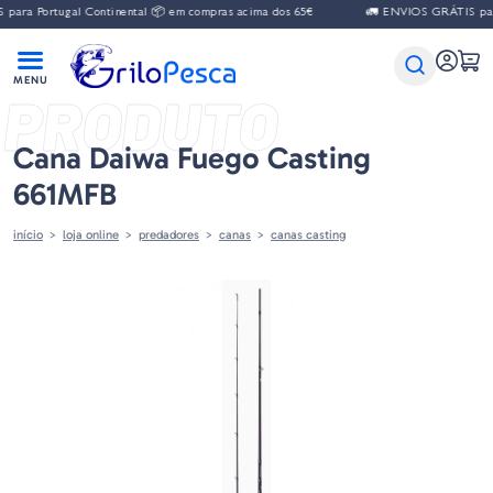
ara Portugal Continental 📦 em compras acima dos 65€
🚛 ENVIOS GRÁTIS para 
PRODUTO
Cana Daiwa Fuego Casting
661MFB
início
loja online
predadores
canas
canas casting