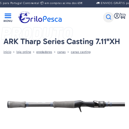
ara Portugal Continental 📦 em compras acima dos 65€
🚛 ENVIOS GRÁTIS para
PRODUTO
ARK Tharp Series Casting 7.11"XH
início
loja online
predadores
canas
canas casting