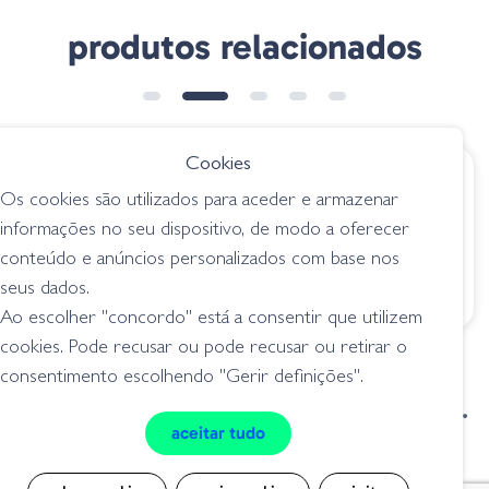
aumentam a sensibilidade, as canas de casting da série Ark Randall
Tharp Honey Badger oferecem desempenho de nível de elite a
produtos relacionados
preços de derby de fim de semana.
Modelo: TS711XHFC
Tamanho: 7.11"
➕ OPÇÕES
➕ OPÇÕES
Tipo: Casting 1/2 - 2 oz
Acção: Fast
Cookies
€ 136.00
€ 271.15
Linha: 50 - 80 Braid
Os cookies são utilizados para aceder e armazenar
Nº de elementos: 1
Sakura TRINIS
Powell Naked 6104
Power: XH
informações no seu dispositivo, de modo a oferecer
TRCA 701 M
CB
Específica: Okeechobee Special
conteúdo e anúncios personalizados com base nos
Glass/Composite
canas casting
seus dados.
canas casting
Ao escolher "concordo" está a consentir que utilizem
cookies. Pode recusar ou pode recusar ou retirar o
consentimento escolhendo "Gerir definições".
condições de venda
livro de reclamações
aceitar tudo
privacidade
cookies