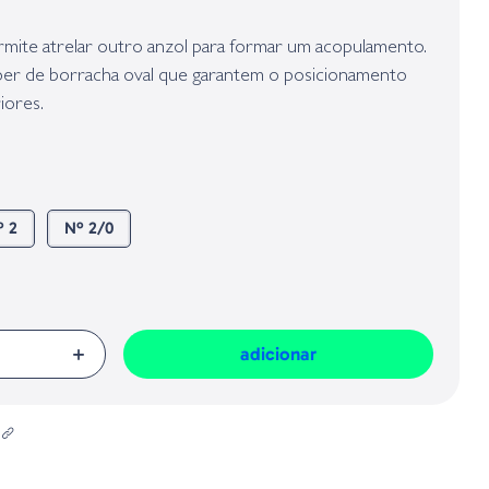
presa responsável da venda na União Europeia, dos produtos da marca,
Geral sobre a Segurança dos Produtos (GPSR):
ite atrelar outro anzol para formar um acopulamento.
per de borracha oval que garantem o posicionamento
iores.
º 2
Nº 2/0
adicionar