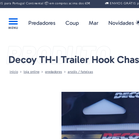
ara Portugal Continental 📦 em compras acima dos 65€
🚛 ENVIOS GRÁTIS para 
Predadores
Coup
Mar
Novidades 
PRODUTO
Decoy TH-I Trailer Hook Cha
início
loja online
predadores
anzóis / fateixas