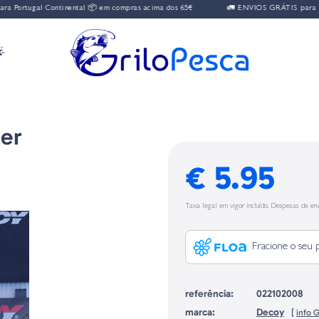
Portugal Continental 📦 em compras acima dos 65€
🚛 ENVIOS GRÁTIS para Port

ser
€ 5.95
Taxa legal em vigor incluído. Despesas de env
Fracione o seu 
referência:
022102008
marca:
Decoy
[
info 