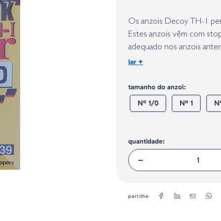
Identificação do fabricante e/ou em
conforme requerido no Regulamento 
Os anzois Decoy TH-1 perm
Estes anzois vêm com sto
adequado nos anzois anter
+
ler
Quantidade - 7 uds./blister
tamanho do anzol:
Nº 1/0
Nº 1
N
quantidade:
partilhe