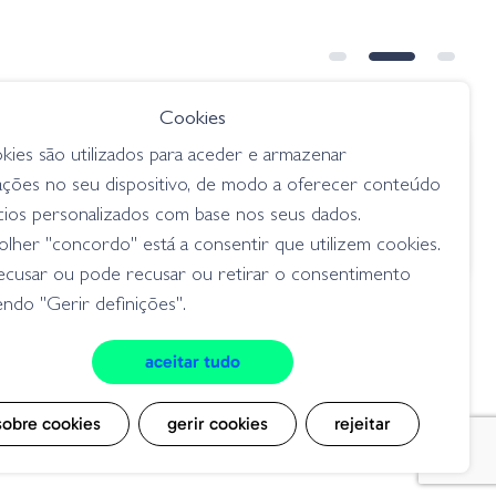
Cookies
kies são utilizados para aceder e armazenar
€ 10.75
ações no seu dispositivo, de modo a oferecer conteúdo
Shot
Fateixas Duo RYUKI Treble Hook
cios personalizados com base nos seus dados.
anzóis / fateixas
lher "concordo" está a consentir que utilizem cookies.
ecusar ou pode recusar ou retirar o consentimento
ndo "Gerir definições".
aceitar tudo
cookies
sobre cookies
gerir cookies
rejeitar
msite