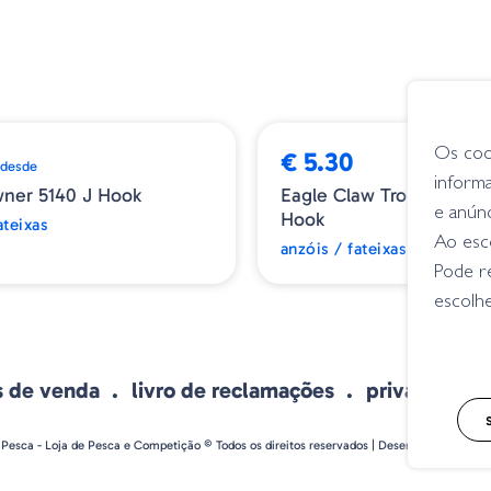
Os coo
€ 5.30
desde
inform
ner 5140 J Hook
Eagle Claw Trokar Drop 
e anún
Hook
ateixas
Ao esco
anzóis / fateixas
Pode r
escolhe
s de venda
livro de reclamações
privacidade
 Pesca - Loja de Pesca e Competição © Todos os direitos reservados | Desenvolvido por
Bo