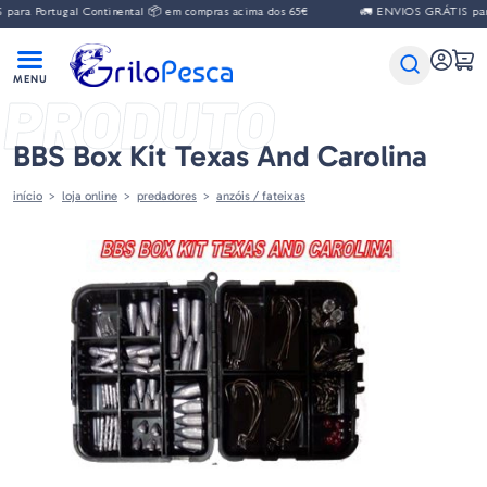
ara Portugal Continental 📦 em compras acima dos 65€
🚛 ENVIOS GRÁTIS para 
PRODUTO
BBS Box Kit Texas And Carolina
início
loja online
predadores
anzóis / fateixas