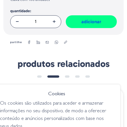
Caixa com 108 unidades
Geral sobre a Segurança dos Produtos (GPSR):
quantidade:
adicionar
partilhe
produtos relacionados
Cookies
€ 5.20
€ 6.95
desde
Os cookies são utilizados para aceder e armazenar
Decoy Jig 52
Decoy Bachi Head
informações no seu dispositivo, de modo a oferecer
Limerick
SV-67
conteúdo e anúncios personalizados com base nos
anzóis / fateixas
anzóis / fateixas
seus dados.