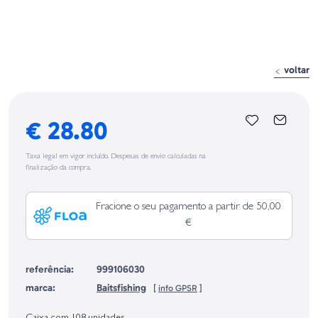
voltar
€ 28.80
Taxa legal em vigor incluído. Despesas de envio calculadas na
finalização da compra.
Fracione o seu pagamento a partir de 50,00
€
referência:
999106030
marca:
Baitsfishing
[
info GPSR
]
Identificação do fabricante e/ou empresa responsável da venda na União
Europeia, dos produtos da marca, conforme requerido no Regulamento