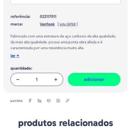
referência:
022117011
marca:
Vanfook
[
info GPSR
]
Identificação do fabricante e/ou empresa responsável da venda na União
Europeia, dos produtos da marca, conforme requerido no Regulamento
Fabricada com uma estrutura de aço carbono de alta qualidade,
Geral sobre a Segurança dos Produtos (GPSR):
da mais alta qualidade, possui uma ponta ultra afiada e é
caracterizada por uma resistência muito alta.
+
ler
quantidade:
adicionar
partilhe
produtos relacionados