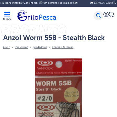
 para Portugal Continental 📦 em compras acima dos 65€
🚛 ENVIOS GRÁTIS par
PRODUTO
Anzol Worm 55B - Stealth Black
início
loja online
predadores
anzóis / fateixas