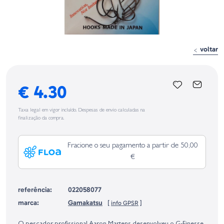
voltar
€ 4.30
Taxa legal em vigor incluído. Despesas de envio calculadas na
finalização da compra.
Fracione o seu pagamento a partir de 50,00
€
referência:
022058077
marca:
Gamakatsu
[
info GPSR
]
Identificação do fabricante e/ou empresa responsável da venda na União
Europeia, dos produtos da marca, conforme requerido no Regulamento