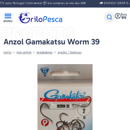
 para Portugal Continental 📦 em compras acima dos 65€
🚛 ENVIOS GRÁTIS par
PRODUTO
Anzol Gamakatsu Worm 39
início
loja online
predadores
anzóis / fateixas