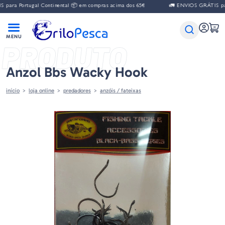
ara Portugal Continental 📦 em compras acima dos 65€
🚛 ENVIOS GRÁTIS para
PRODUTO
Anzol Bbs Wacky Hook
início
loja online
predadores
anzóis / fateixas