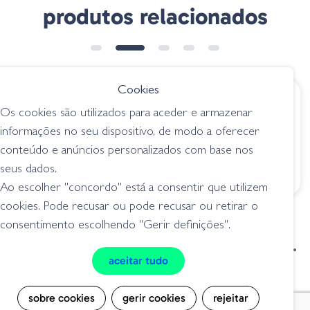
produtos relacionados
Cookies
€ 5.20
€ 8.80
Os cookies são utilizados para aceder e armazenar
Decoy Worm 11
VMC 7315SL -
informações no seu dispositivo, de modo a oferecer
Weighted Finess
anzóis / fateixas
conteúdo e anúncios personalizados com base nos
Swimbait
seus dados.
anzóis / fateixas
Ao escolher "concordo" está a consentir que utilizem
cookies. Pode recusar ou pode recusar ou retirar o
consentimento escolhendo "Gerir definições".
condições de venda
livro de reclamações
aceitar tudo
privacidade
cookies
sobre cookies
gerir cookies
rejeitar
Grilo Pesca - Loja de Pesca e Competição © Todos os direitos reservados |