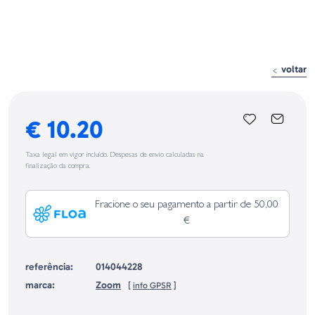
voltar
€ 10.20
Taxa legal em vigor incluído. Despesas de envio calculadas na
finalização da compra.
Fracione o seu pagamento a partir de 50,00
€
referência:
014044228
marca:
Zoom
[
info GPSR
]
Identificação do fabricante e/ou empresa responsável da venda na União
Europeia, dos produtos da marca, conforme requerido no Regulamento