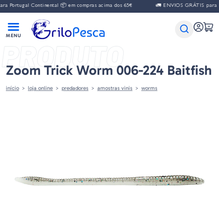
tugal Continental 📦 em compras acima dos 65€
🚛 ENVIOS GRÁTIS para Portuga
PRODUTO
Zoom Trick Worm 006-224 Baitfish
início
loja online
predadores
amostras vinis
worms