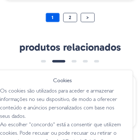
1
2
>
produtos relacionados
➕ OPÇÕES
Cookies
€ 9.15
€ 8.75
Os cookies são utilizados para aceder e armazenar
Zoom Double
Zoom U-Tale 001-
informações no seu dispositivo, de modo a oferecer
Ringer 052-120
048 Tequila Sunrise
conteúdo e anúncios personalizados com base nos
Watermelon Candy
worms
seus dados.
worms
Ao escolher "concordo" está a consentir que utilizem
cookies. Pode recusar ou pode recusar ou retirar o