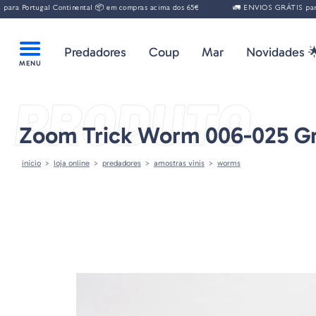
 Portugal Continental 📦 em compras acima dos 65€
🚛 ENVIOS GRÁTIS para Por
Predadores
Coup
Mar
Novidades 
PRODUTO
Zoom Trick Worm 006-025 G
início
loja online
predadores
amostras vinis
worms