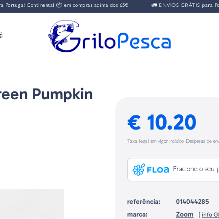
tugal Continental 📦 em compras acima dos 65€
🚛 ENVIOS GRÁTIS para Portug

reen Pumpkin
€ 10.20
Taxa legal em vigor incluído. Despesas de env
Fracione o seu 
referência:
014044285
marca:
Zoom
[
info 