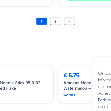
1
2
>
Os coo
€ 5.75
inform
Needle Stick 05-0102
Amostra Needle Stick 0
e anún
Red Flake
Watermelon – Black/Red
Ao esco
worms
Pode r
escolhe