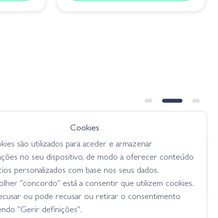
Cookies
kies são utilizados para aceder e armazenar
€ 12.60
ações no seu dispositivo, de modo a oferecer conteúdo
5-0214
Gary Yamamoto 10" OKI Worm
cios personalizados com base nos seus dados.
 Flake
Floater - 415 Plum Candy
lher "concordo" está a consentir que utilizem cookies.
worms
ecusar ou pode recusar ou retirar o consentimento
ndo "Gerir definições".