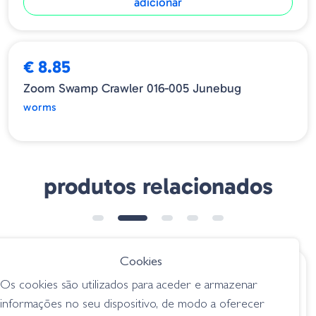
adicionar
ESGOTADO
€ 8.85
Zoom Swamp Crawler 016-005 Junebug
worms
produtos relacionados
➕ OPÇÕES
Cookies
€ 10.20
€ 9.20
Os cookies são utilizados para aceder e armazenar
Zoom Thick Trick
Zoom Shakey Tail
informações no seu dispositivo, de modo a oferecer
160-072 Black Blue
038-019