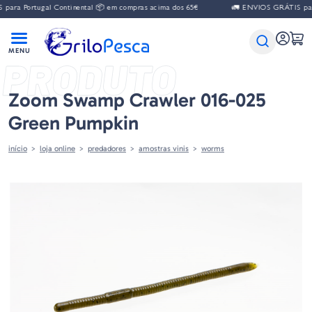
ara Portugal Continental 📦 em compras acima dos 65€
🚛 ENVIOS GRÁTIS para 
PRODUTO
Zoom Swamp Crawler 016-025
Green Pumpkin
início
loja online
predadores
amostras vinis
worms