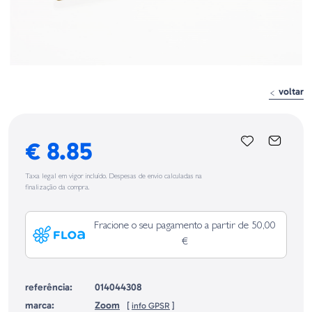
voltar
€ 8.85
Taxa legal em vigor incluído. Despesas de envio calculadas na
finalização da compra.
Fracione o seu pagamento a partir de 50,00
€
referência:
014044308
marca:
Zoom
[
info GPSR
]