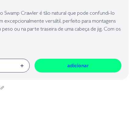
presa responsável da venda na União Europeia, dos produtos da marca,
Geral sobre a Segurança dos Produtos (GPSR):
do Swamp Crawler é tão natural que pode confundi-lo
m excepcionalmente versátil, perfeito para montagens
m peso ou na parte traseira de uma cabeça de jig. Com os
o corpo impregnado de sal, os peixes não resistem e não
adicionar
m movimento ondulatório natural
menta secreta dos pescadores de finesse experientes,
ariedade de técnicas