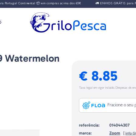
ortugal Continental 📦 em compras acima dos 65€
🚛 ENVIOS GRÁTIS para Portu

9 Watermelon
€ 8.85
Taxa legal em vigor incluído. Despesas de env
Fracione o seu 
referência:
014044307
marca:
Zoom
[
info 