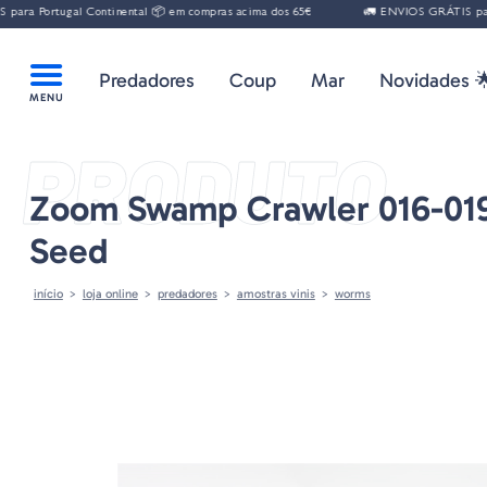
ra Portugal Continental 📦 em compras acima dos 65€
🚛 ENVIOS GRÁTIS para P
Predadores
Coup
Mar
Novidades 
PRODUTO
Zoom Swamp Crawler 016-01
Seed
início
loja online
predadores
amostras vinis
worms