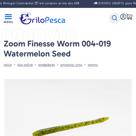
al Continental 📦 em compras acima dos 65€
🚛 ENVIOS GRÁTIS para Portugal C
PRODUTO
Zoom Finesse Worm 004-019
Watermelon Seed
início
loja online
predadores
amostras vinis
worms