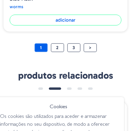
worms
adicionar
1
2
3
>
produtos relacionados
➕ OPÇÕES
Cookies
€ 10.75
€ 8.00
Os cookies são utilizados para aceder e armazenar
Raid Japan Whip
Zoom C Tail Worm
informações no seu dispositivo, de modo a oferecer
Crawler - 020 Dark
010-334 South