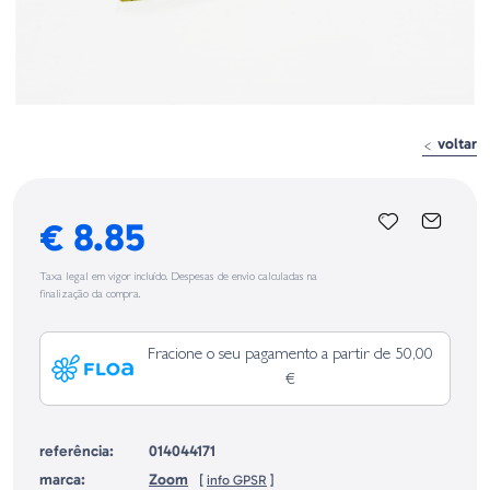
voltar
€ 8.85
Taxa legal em vigor incluído. Despesas de envio calculadas na
finalização da compra.
Fracione o seu pagamento a partir de 50,00
€
referência:
014044171
marca:
Zoom
[
info GPSR
]