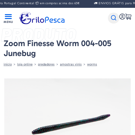
gal Continental 📦 em compras acima dos 65€
🚛 ENVIOS GRÁTIS para Portugal 
PRODUTO
Zoom Finesse Worm 004-005
Junebug
início
loja online
predadores
amostras vinis
worms