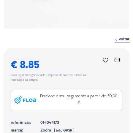
voltar
€ 8.85
Taxa legal em vigor incluído. Despesas de envio calculadas na
finalização da compra.
Fracione o seu pagamento a partir de 50,00
€
referência:
014044173
marca:
Zoom
[
info GPSR
]