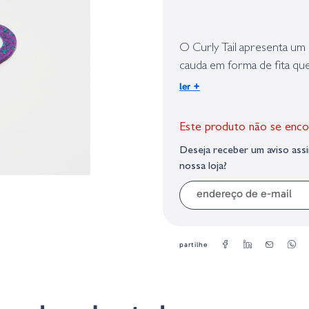
Identificação do fabricante e/ou em
conforme requerido no Regulamento 
O Curly Tail apresenta u
cauda em forma de fita qu
proporcionando grande aç
+
ler
Texas reduzido ou em um s
quando os peixes são meno
Este produto não se enco
Deseja receber um aviso as
-Tamanho = 4"
nossa loja?
-Quantidade = 20 Uds/Blis
-Minhoca Finesse
-Corpo segmentado peque
-Impregnado de sal
-O Curly Tail é o melhor 
partilhe
grande, mas com ação sufic