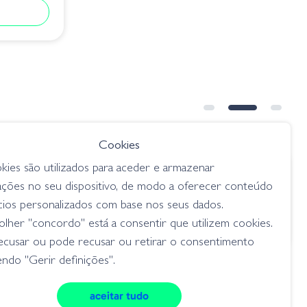
Cookies
kies são utilizados para aceder e armazenar
€ 6.75
ações no seu dispositivo, de modo a oferecer conteúdo
4-004
Geecrack Pikupiku Pintail - S522
cios personalizados com base nos seus dados.
Orange Glow
lher "concordo" está a consentir que utilizem cookies.
worms
ecusar ou pode recusar ou retirar o consentimento
ndo "Gerir definições".
aceitar tudo