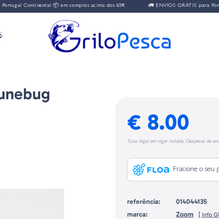
 Continental 📦 em compras acima dos 65€
🚛 ENVIOS GRÁTIS para Portugal Con

Junebug
€ 8.00
Taxa legal em vigor incluído. Despesas de env
Fracione o seu 
referência:
014044135
marca:
Zoom
[
info 