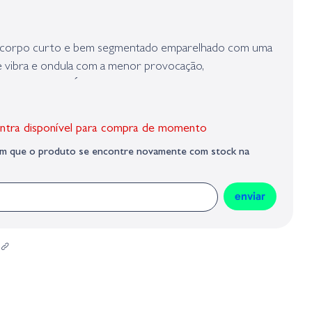
presa responsável da venda na União Europeia, dos produtos da marca,
Geral sobre a Segurança dos Produtos (GPSR):
m corpo curto e bem segmentado emparelhado com uma
e vibra e ondula com a menor provocação,
ão de natação. É fantástico em um equipamento do
hakey head, mas não hesite em equipá-lo com Carolina
res e altamente ativos.
ntra disponível para compra de momento
sim que o produto se encontre novamente com stock na
ter
enviar
no com cauda de natação grande
de todos os mundos em um pacote refinado, não muito
iente para mover a água e chamar peixes à distância