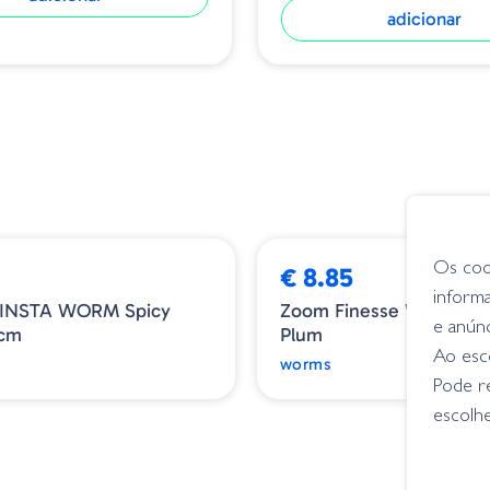
adicionar
Os coo
€ 8.85
inform
 INSTA WORM Spicy
Zoom Finesse Worm 00
e anún
1cm
Plum
Ao esco
worms
Pode r
escolhe