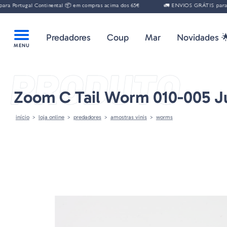
gal Continental 📦 em compras acima dos 65€
🚛 ENVIOS GRÁTIS para Portugal
Predadores
Coup
Mar
Novidades 
PRODUTO
Zoom C Tail Worm 010-005 
início
loja online
predadores
amostras vinis
worms