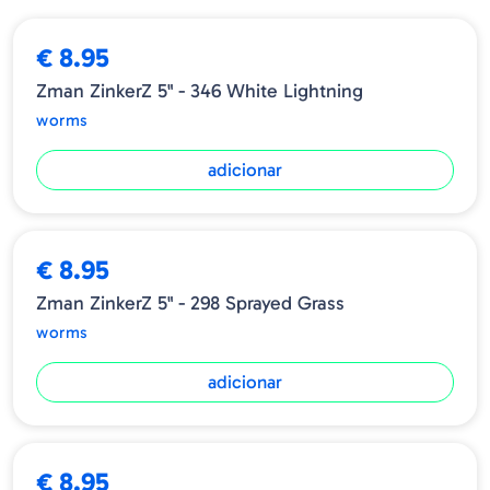
Tamanho
Quantidade
6
€ 8.95
5"
Zman ZinkerZ 5" - 346 White Lightning
worms
adicionar
➕ OPÇÕES
€ 8.95
Zman ZinkerZ 5" - 298 Sprayed Grass
worms
adicionar
€ 8.95