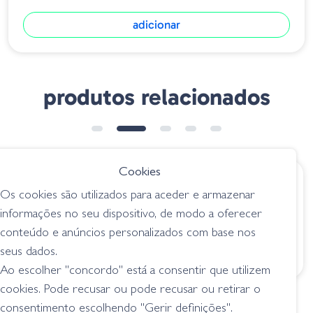
adicionar
produtos relacionados
➕ OPÇÕES
Cookies
€ 10.40
€ 8.95
Os cookies são utilizados para aceder e armazenar
Zoom Z-Craw Worm
Zman FattyZ - 02
informações no seu dispositivo, de modo a oferecer
140-004 Plum
Black Blue Flk
conteúdo e anúncios personalizados com base nos
worms
worms
seus dados.
Ao escolher "concordo" está a consentir que utilizem
cookies. Pode recusar ou pode recusar ou retirar o
consentimento escolhendo "Gerir definições".