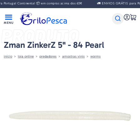
ortugal Continental 📦 em compras acima dos 65€
🚛 ENVIOS GRÁTIS para Port
PRODUTO
Zman ZinkerZ 5" - 84 Pearl
início
loja online
predadores
amostras vinis
worms