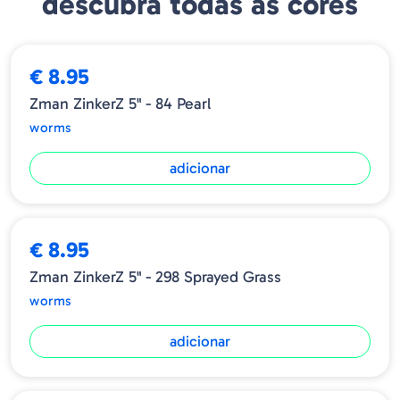
descubra todas as cores
do que outro tipo senkos de plástico macio!
Tamanho
Quantidade
6
€ 8.95
5"
Zman ZinkerZ 5" - 84 Pearl
worms
adicionar
➕ OPÇÕES
€ 8.95
Zman ZinkerZ 5" - 298 Sprayed Grass
worms
adicionar