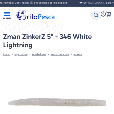
ortugal Continental 📦 em compras acima dos 65€
🚛 ENVIOS GRÁTIS para Port
PRODUTO
Zman ZinkerZ 5" - 346 White
Lightning
início
loja online
predadores
amostras vinis
worms