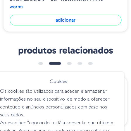
worms
adicionar
produtos relacionados
➕ OPÇÕES
Cookies
€ 9.15
€ 5.20
Os cookies são utilizados para aceder e armazenar
Zoom Double
Amostra INSTA
informações no seu dispositivo, de modo a oferecer
Ringer 052-120
WORM Pumpkin
conteúdo e anúncios personalizados com base nos
Watermelon Candy
Fire 11cm
seus dados.
worms
worms
Ao escolher "concordo" está a consentir que utilizem