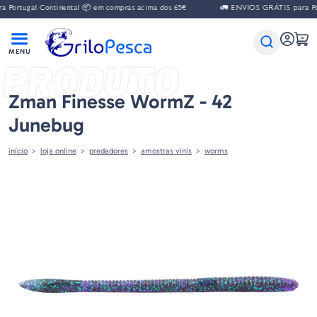
ortugal Continental 📦 em compras acima dos 65€
🚛 ENVIOS GRÁTIS para Port
PRODUTO
Zman Finesse WormZ - 42
Junebug
início
loja online
predadores
amostras vinis
worms