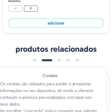
tamanho:
4"
7"
adicionar
produtos relacionados
Cookies
€ 9.75
€ 6.75
Os cookies são utilizados para aceder e armazenar
Googan Mondo
Geecrack Pikupiku
informações no seu dispositivo, de modo a oferecer
Worm -
Pintail - S522
conteúdo e anúncios personalizados com base nos
Watermelon Red
Orange Glow
seus dados.
worms
worms
Ao escolher "concordo" está a consentir que utilizem