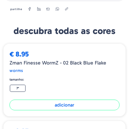
Tamanho
Quantitade
partilhe
7"
8
4"
10
descubra todas as cores
➕ OPÇÕES
€ 8.95
Zman Finesse WormZ - 02 Black Blue Flake
worms
tamanho:
7"
adicionar