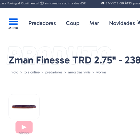
Portugal Continental 📦 em compras acima dos 65€
🚛 ENVIOS GRÁTIS para Port
Predadores
Coup
Mar
Novidades 
PRODUTO
Zman Finesse TRD 2.75" - 23
início
loja online
predadores
amostras vinis
worms