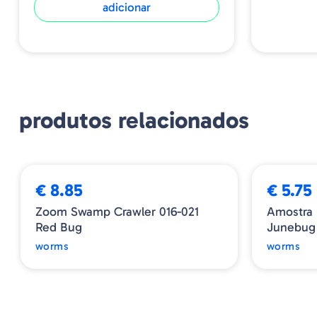
adicionar
produtos relacionados
➕ OPÇÕES
€ 8.85
€ 5.75
Zoom Swamp Crawler 016-021
Amostra 
Red Bug
Junebug
worms
worms