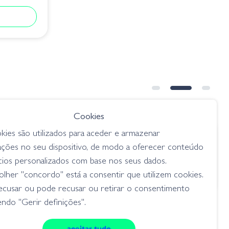
ESGOTADO
Cookies
kies são utilizados para aceder e armazenar
€ 9.45
ações no seu dispositivo, de modo a oferecer conteúdo
Weed
Zoom Magnum Finesse Worm
cios personalizados com base nos seus dados.
114-005 Junebug
lher "concordo" está a consentir que utilizem cookies.
worms
ecusar ou pode recusar ou retirar o consentimento
ndo "Gerir definições".
aceitar tudo