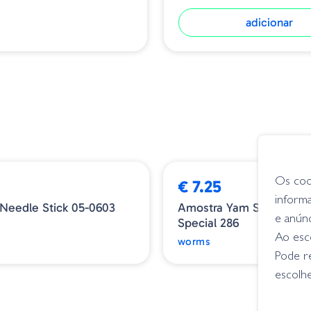
adicionar
Os coo
€ 7.25
inform
Needle Stick 05-0603
Amostra Yam Stick 4.8 
e anún
Special 286
Ao esco
worms
Pode r
escolhe