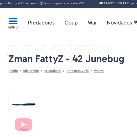
ugal Continental 📦 em compras acima dos 65€
🚛 ENVIOS GRÁTIS para Portugal
Predadores
Coup
Mar
Novidades 
PRODUTO
Zman FattyZ - 42 Junebug
início
loja online
predadores
amostras vinis
worms