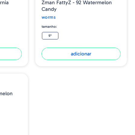
rnia
Zman FattyZ - 92 Watermelon
Candy
worms
tamanho:
5"
adicionar
melon