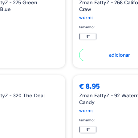
tyZ - 275 Green
Zman FattyZ - 268 Califo
Blue
Craw
worms
tamanho:
5"
adicionar
€ 8.95
tyZ - 320 The Deal
Zman FattyZ - 92 Water
Candy
worms
tamanho:
5"