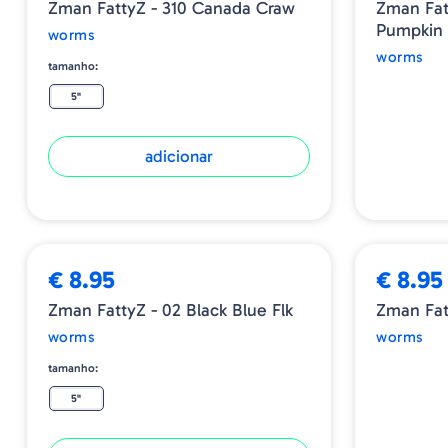
Zman FattyZ - 310 Canada Craw
Zman Fat
Pumpkin 
worms
worms
tamanho:
5"
adicionar
➕ OPÇÕES
ESGOTADO
€ 8.95
€ 8.95
Zman FattyZ - 02 Black Blue Flk
Zman Fat
worms
worms
tamanho:
5"