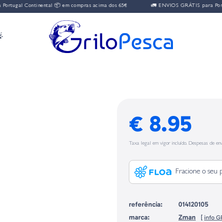
 Continental 📦 em compras acima dos 65€
🚛 ENVIOS GRÁTIS para Portugal Co

€ 8.95
Taxa legal em vigor incluído. Despesas de env
Fracione o seu 
referência:
014120105
marca:
Zman
[
info 