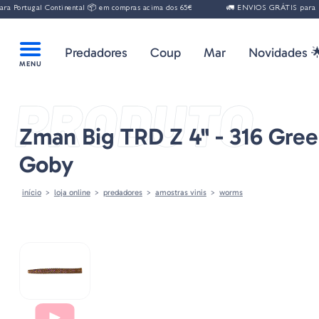
gal Continental 📦 em compras acima dos 65€
🚛 ENVIOS GRÁTIS para Portugal 
Predadores
Coup
Mar
Novidades 
PRODUTO
Zman Big TRD Z 4" - 316 Gre
Goby
início
loja online
predadores
amostras vinis
worms