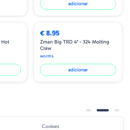
adicionar
€ 8.95
 Hot
Zman Big TRD 4" - 324 Molting
Craw
worms
adicionar
➕ OPÇÕES
Cookies