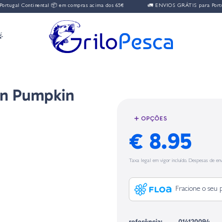
Continental 📦 em compras acima dos 65€
🚛 ENVIOS GRÁTIS para Portugal Con

en Pumpkin
➕ OPÇÕES
€ 8.95
Taxa legal em vigor incluído. Despesas de env
Fracione o seu 
referência:
014120094