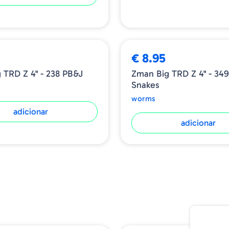
€ 8.95
 TRD Z 4" - 238 PB&J
Zman Big TRD Z 4" - 349
Snakes
worms
adicionar
adicionar
NOVIDADE
➕ OPÇÕES