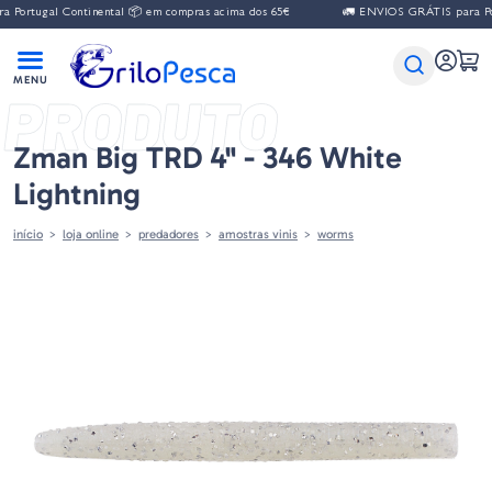
gal Continental 📦 em compras acima dos 65€
🚛 ENVIOS GRÁTIS para Portugal 
PRODUTO
Zman Big TRD 4" - 346 White
Lightning
início
loja online
predadores
amostras vinis
worms