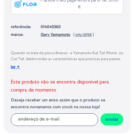
Fracione o seu pagamento a partir de 50,00
€
referência:
014045360
marca:
Gary Yamamoto
[
info GPSR
]
Identificação do fabricante e/ou empresa responsável da venda na União
Europeia, dos produtos da marca, conforme requerido no Regulamento
Geral sobre a Segurança dos Produtos (GPSR):
Quando se trata de pesca finesse - a Yamamoto Kut Tail Worm, ou
Cut Tail, detém todas as características que precisas para peixes
suspensos e inativos. O desenho único da sua cauda produz um
+
ler
efeito subtil e perfeito para técnicas finesse como o Drop-Shot.
Este produto não se encontra disponível para
compra de momento
Deseja receber um aviso assim que o produto se
encontre novamente com stock na nossa loja?
enviar