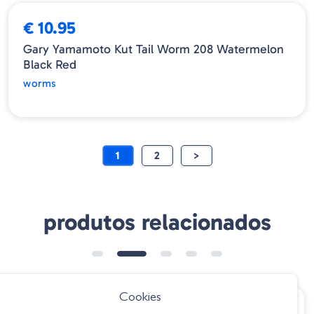
€ 10.95
Gary Yamamoto Kut Tail Worm 208 Watermelon
Black Red
worms
1
2
>
produtos relacionados
➕ OPÇÕES
Cookies
€ 9.55
€ 7.25