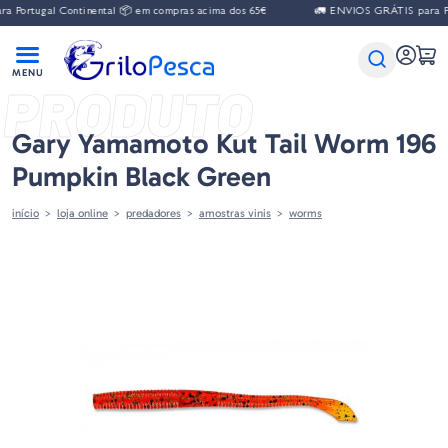
gal Continental 📦 em compras acima dos 65€
🚛 ENVIOS GRÁTIS para Portugal 
PRODUTO
Gary Yamamoto Kut Tail Worm 196
Pumpkin Black Green
início
loja online
predadores
amostras vinis
worms