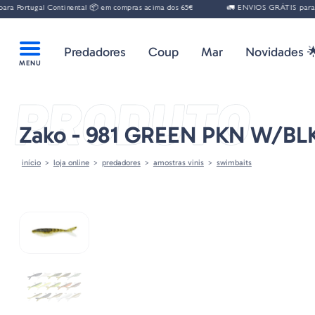
gal Continental 📦 em compras acima dos 65€
🚛 ENVIOS GRÁTIS para Portugal
Predadores
Coup
Mar
Novidades 
PRODUTO
Zako - 981 GREEN PKN W/B
início
loja online
predadores
amostras vinis
swimbaits