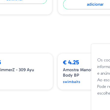
adicionar
Os coo
5
€ 4.25
inform
immerZ - 309 Ayu
Amostra Manolo&co 1
e anún
Body BP
s
Ao esco
swimbaits
Pode r
escolhe