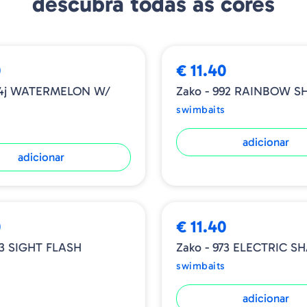
descubra todas as cores
saberá que está montando 
funcionará corretamente. 
0
€ 11.40
Tamanho: 4"
194j WATERMELON W/
Zako - 992 RAINBOW S
Unidades: 6
swimbaits
adicionar
adicionar
0
€ 11.40
93 SIGHT FLASH
Zako - 973 ELECTRIC S
swimbaits
adicionar