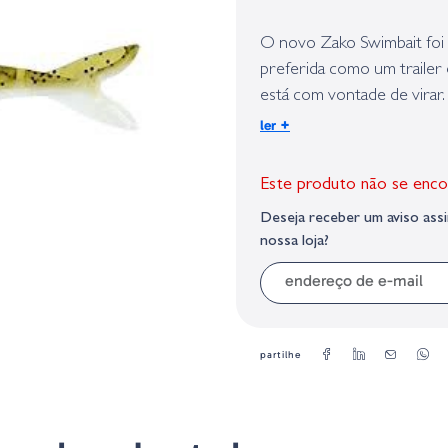
Identificação do fabricante e/ou em
conforme requerido no Regulamento 
O novo Zako Swimbait foi p
preferida como um trailer 
está com vontade de virar.
+
ler
”Eu queria uma isca para im
peixe com uma barriga maio
Este produto não se enco
anzol ou gabarito ”, diz E
Deseja receber um aviso as
este ano na Baía de Winya
nossa loja?
Além disso, Brett queria m
real, então nós projetamo
flangeada que mantém a a
melhoradas à medida que 
partilhe
Outra característica funda
armado como uma isca flip, 