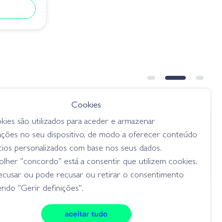
Cookies
kies são utilizados para aceder e armazenar
€ 9.50
ações no seu dispositivo, de modo a oferecer conteúdo
20mm
Amostra Manolo&co 100mm RS
cios personalizados com base nos seus dados.
swimbaits
lher "concordo" está a consentir que utilizem cookies.
ecusar ou pode recusar ou retirar o consentimento
ndo "Gerir definições".
aceitar tudo