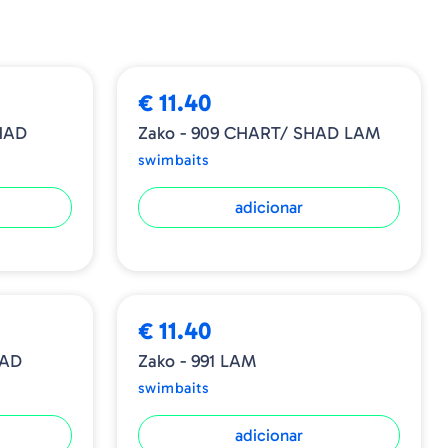
no centro e isso significa que o Zako sempre
”
€ 11.40
HAD
Zako - 909 CHART/ SHAD LAM
swimbaits
adicionar
€ 11.40
HAD
Zako - 991 LAM
swimbaits
adicionar