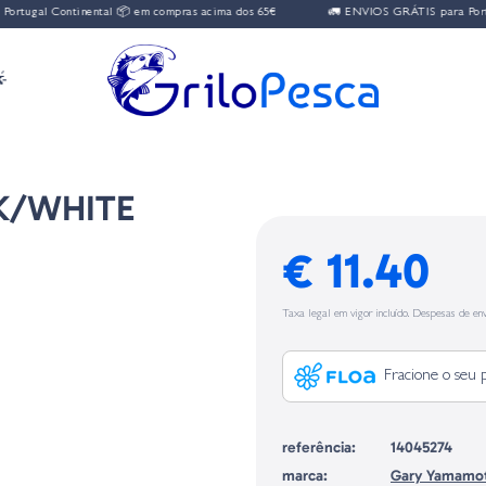
 Continental 📦 em compras acima dos 65€
🚛 ENVIOS GRÁTIS para Portugal Con

LK/WHITE
€ 11.40
Taxa legal em vigor incluído. Despesas de env
Fracione o seu 
referência:
14045274
marca:
Gary Yamamo