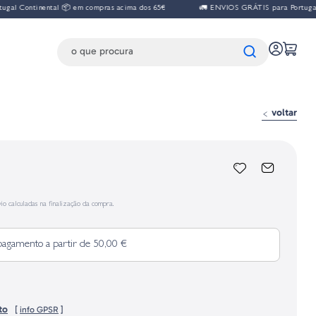
tinental 📦 em compras acima dos 65€
🚛 ENVIOS GRÁTIS para Portugal Contine
voltar
io calculadas na finalização da compra.
pagamento a partir de 50,00 €
to
[
info GPSR
]