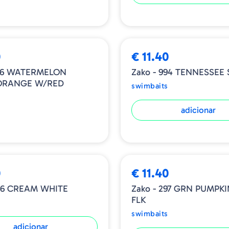
0
€ 11.40
956 WATERMELON
Zako - 994 TENNESSEE
ORANGE W/RED
swimbaits
adicionar
0
€ 11.40
036 CREAM WHITE
Zako - 297 GRN PUMPKI
FLK
swimbaits
adicionar