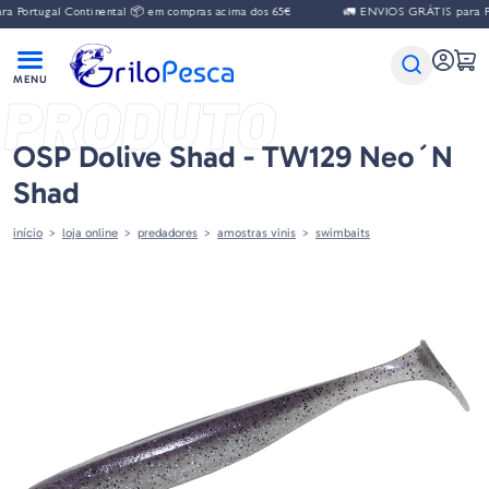
gal Continental 📦 em compras acima dos 65€
🚛 ENVIOS GRÁTIS para Portugal
PRODUTO
OSP Dolive Shad - TW129 Neo´n
Shad
início
loja online
predadores
amostras vinis
swimbaits