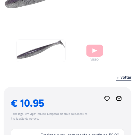
voltar
€ 10.95
Taxa legal em vigor incluído. Despesas de envio calculadas na
finalização da compra.