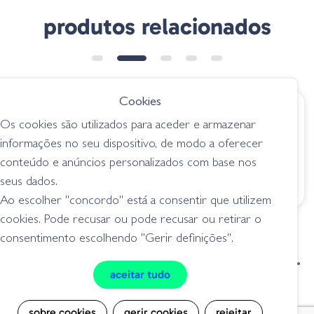
produtos relacionados
Cookies
€ 10.15
€ 11.95
Os cookies são utilizados para aceder e armazenar
Gary Yamamoto
Megabass Dark
informações no seu dispositivo, de modo a oferecer
Shad Shape
Sleeper - 02 Haze
conteúdo e anúncios personalizados com base nos
Swimmer - 992
swimbaits
Rainbow Shad
seus dados.
swimbaits
Ao escolher "concordo" está a consentir que utilizem
cookies. Pode recusar ou pode recusar ou retirar o
consentimento escolhendo "Gerir definições".
condições de venda
livro de reclamações
aceitar tudo
privacidade
cookies
sobre cookies
gerir cookies
rejeitar