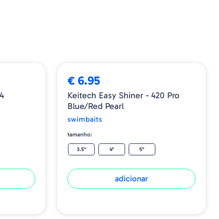
€ 6.95
84
Keitech Easy Shiner - 420 Pro
Blue/Red Pearl
swimbaits
tamanho:
3.5"
4"
5"
adicionar