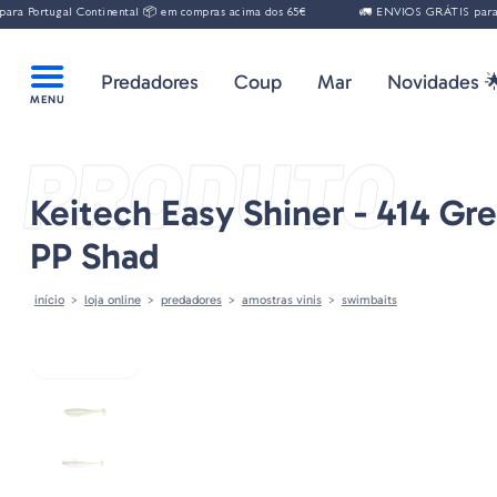
gal Continental 📦 em compras acima dos 65€
🚛 ENVIOS GRÁTIS para Portugal 
Predadores
Coup
Mar
Novidades 
PRODUTO
Keitech Easy Shiner - 414 G
PP Shad
início
loja online
predadores
amostras vinis
swimbaits