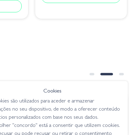
Cookies
kies são utilizados para aceder e armazenar
€ 17.80
ações no seu dispositivo, de modo a oferecer conteúdo
00mm
Amostra Bariki Shad 6.8-07
cios personalizados com base nos seus dados.
Biwako Ayu
lher "concordo" está a consentir que utilizem cookies.
swimbaits
ecusar ou pode recusar ou retirar o consentimento