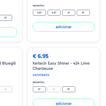
tamanho:
3.5"
4.5"
4"
5"
5"
adicionar
€ 6.95
 Bluegill
Keitech Easy Shiner - 424 Lime
Chartreuse
swimbaits
tamanho:
4"
3"
4"
5"
adicionar