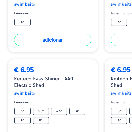
swimbaits
swimbaits
tamanho:
tamanho do s
8"
8"
adicionar
€ 6.95
€ 6.95
Keitech Easy Shiner - 440
Keitech 
Electric Shad
Shad
swimbaits
swimbaits
tamanho:
tamanho:
3"
3.5"
4.5"
4"
3"
5"
8"
5"