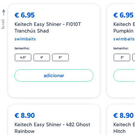
€ 6.95
€ 6.95
Scroll
Keitech Easy Shiner - FI010T
Keitech 
Tranchús Shad
Pumpkin 
swimbaits
swimbaits
tamanho:
tamanho:
4.5"
4"
5"
3"
adicionar
€ 8.90
€ 8.90
Keitech Easy Shiner - 482 Ghost
Keitech E
Rainbow
Hitch