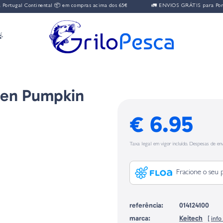
Continental 📦 em compras acima dos 65€
🚛 ENVIOS GRÁTIS para Portugal Cont

reen Pumpkin
€ 6.95
Taxa legal em vigor incluído. Despesas de env
Fracione o seu 
referência:
014124100
marca:
Keitech
[
inf