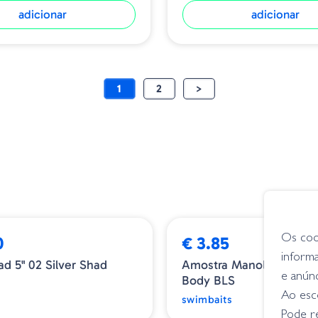
adicionar
adicionar
1
2
>
Os coo
0
€ 3.85
inform
ad 5" 02 Silver Shad
Amostra Manolo&co 1
e anún
Body BLS
s
Ao esco
swimbaits
Pode r