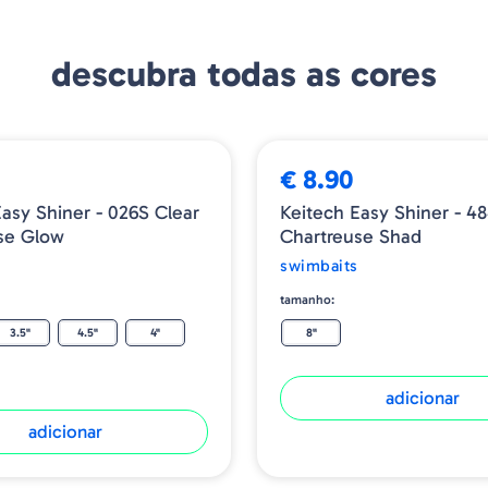
descubra todas as cores
€ 8.90
Easy Shiner - 026S Clear
Keitech Easy Shiner - 4
se Glow
Chartreuse Shad
swimbaits
tamanho:
3.5"
4.5"
4"
8"
adicionar
adicionar