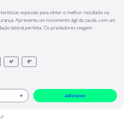
presa responsável da venda na União Europeia, dos produtos da marca,
Geral sobre a Segurança dos Produtos (GPSR):
terísticas especiais para obter o melhor resultado na
egurança. Apresenta um movimento ágil da cauda, com um
ilação lateral perfeita. Os predadores reagem
e o focam, mesmo através de uma recuperação simples.
4"
5"
adicionar