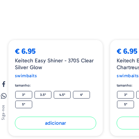
€ 6.95
€ 6.95
Keitech Easy Shiner - 370S Clear
Keitech 
Silver Glow
Chartreu
swimbaits
swimbaits
tamanho:
tamanho:
3"
3.5"
4.5"
4"
3"
5"
5"
Siga-nos
adicionar