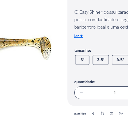
Identificação do fabricante e/ou em
conforme requerido no Regulamento 
O Easy Shiner possui carac
pesca, com facilidade e s
baricentro ideal e uma osc
automaticamente assim qu
+
ler
tamanho:
3"
3.5"
4.5"
quantidade:
partilhe