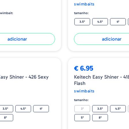
swimbaits
wimbait:
tamanho:
3.5"
4.5"
4"
adicionar
adicionar
€ 6.95
Easy Shiner - 426 Sexy
Keitech Easy Shiner - 418
Flash
swimbaits
tamanho:
3.5"
4.5"
4"
3"
3.5"
4.5"
8"
5"
8"