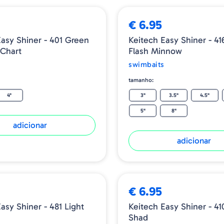
€ 6.95
Easy Shiner - 401 Green
Keitech Easy Shiner - 416
Chart
Flash Minnow
swimbaits
tamanho:
4"
3"
3.5"
4.5"
5"
8"
adicionar
adicionar
€ 6.95
asy Shiner - 481 Light
Keitech Easy Shiner - 41
Shad