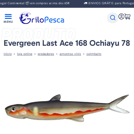
l Continental 📦 em compras acima dos 65€
🚛 ENVIOS GRÁTIS para Portugal Co
PRODUTO
Evergreen Last Ace 168 Ochiayu 78
início
loja online
predadores
amostras vinis
swimbaits