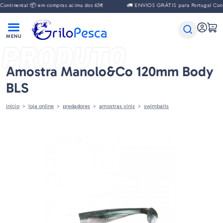
ontinental 📦 em compras acima dos 65€
🚛 ENVIOS GRÁTIS para Portugal Conti
PRODUTO
Amostra Manolo&co 120mm Body
BLS
início
loja online
predadores
amostras vinis
swimbaits