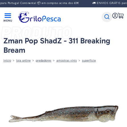
a Portugal Continental 📦 em compras acima dos 65€
🚛 ENVIOS GRÁTIS para P
PRODUTO
Zman Pop ShadZ - 311 Breaking
Bream
início
loja online
predadores
amostras vinis
superfície