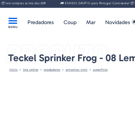
 em compras acima dos 65€
🚛 ENVIOS GRÁTIS para Portugal Continental 📦 em
Predadores
Coup
Mar
Novidades 
PRODUTO
Teckel Sprinker Frog - 08 Le
início
loja online
predadores
amostras vinis
superfície