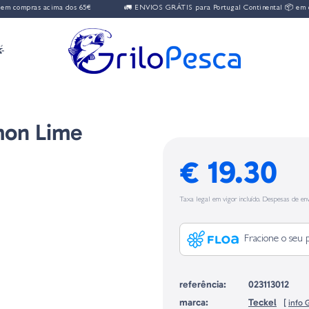
 compras acima dos 65€
🚛 ENVIOS GRÁTIS para Portugal Continental 📦 em com

mon Lime
€ 19.30
Taxa legal em vigor incluído. Despesas de env
Fracione o seu 
referência:
023113012
marca:
Teckel
[
info