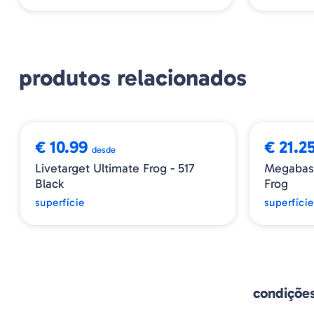
produtos relacionados
€ 21.25
esde
ltimate Frog - 517
Megabass Gabarin - 01 To
Frog
superfície
condiçõe