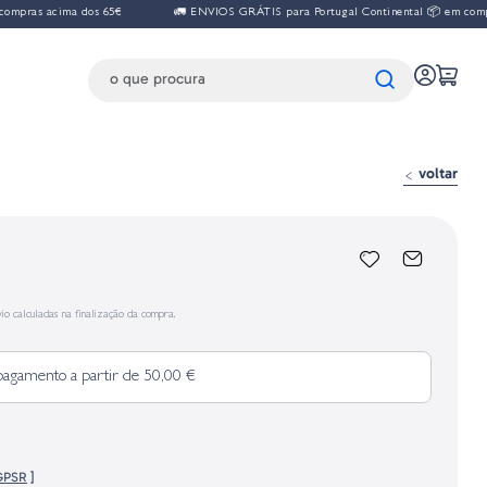
pras acima dos 65€
🚛 ENVIOS GRÁTIS para Portugal Continental 📦 em compra
voltar
io calculadas na finalização da compra.
pagamento a partir de 50,00 €
 GPSR
]