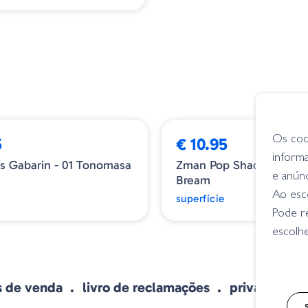
➕ OPÇÕES
Os coo
€ 10.95
inform
nomasa
Zman Pop ShadZ - 311 Breaking
L
e anún
Bream
N
Ao esco
superfície
s
Pode r
escolhe
s de venda
livro de reclamações
privacidade