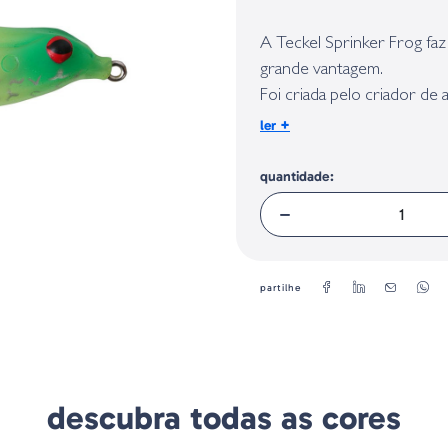
Identificação do fabricante e/ou em
conforme requerido no Regulamento 
A Teckel Sprinker Frog faz
grande vantagem.
Foi criada pelo criador de
+
ler
-Tamanho = 3''
-Peso = 5/8oz
quantidade:
partilhe
descubra todas as cores