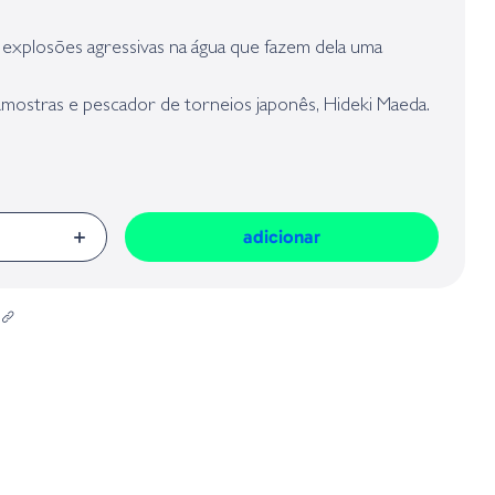
presa responsável da venda na União Europeia, dos produtos da marca,
Geral sobre a Segurança dos Produtos (GPSR):
 explosões agressivas na água que fazem dela uma
 amostras e pescador de torneios japonês, Hideki Maeda.
adicionar