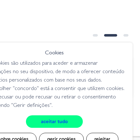
Cookies
kies são utilizados para aceder e armazenar
€ 9.99
€ 12.45
ações no seu dispositivo, de modo a oferecer conteúdo
ive Target Sunfish Hollow Body -
Booyah Pad Cras
cios personalizados com base nos seus dados.
atural Blue Pumpkinseed
Frog
lher "concordo" está a consentir que utilizem cookies.
uperfície
superfície
ecusar ou pode recusar ou retirar o consentimento
ndo "Gerir definições".
aceitar tudo
cookies
sobre cookies
gerir cookies
rejeitar