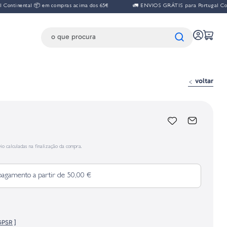
ontinental 📦 em compras acima dos 65€
🚛 ENVIOS GRÁTIS para Portugal Conti
voltar
io calculadas na finalização da compra.
pagamento a partir de 50,00 €
 GPSR
]