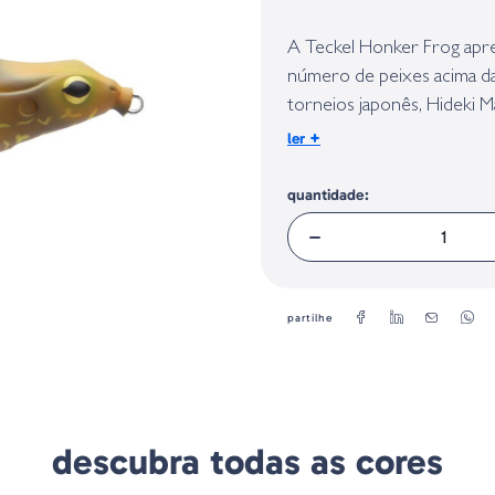
Identificação do fabricante e/ou em
conforme requerido no Regulamento 
A Teckel Honker Frog apre
número de peixes acima da
torneios japonês, Hideki M
ação clássica de anfíbios
+
ler
pensar.
quantidade:
-Tamanho = 2,75''
-Peso = 1/2oz
partilhe
descubra todas as cores