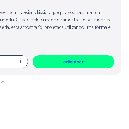
presa responsável da venda na União Europeia, dos produtos da marca,
Geral sobre a Segurança dos Produtos (GPSR):
senta um design clássico que provou capturar um
 média. Criado pelo criador de amostras e pescador de
aeda, esta amostra foi projetada utilizando uma forma e
 que os pescadores e os peixes não conseguem parar de
adicionar