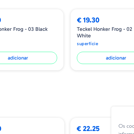
0
€ 19.30
onker Frog - 03 Black
Teckel Honker Frog - 02 
White
superfície
adicionar
adicionar
Os coo
0
€ 22.25