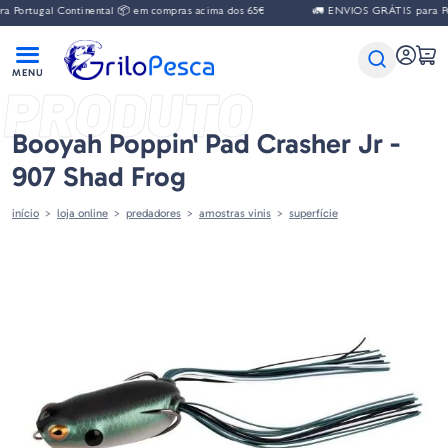
Portugal Continental 📦 em compras acima dos 65€
🚛 ENVIOS GRÁTIS para Port
PRODUTO
Booyah Poppin' Pad Crasher Jr -
907 Shad Frog
início
loja online
predadores
amostras vinis
superfície