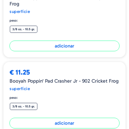
Frog
superfície
peso:
3/8 oz. - 10.5 gr.
adicionar
€ 11.25
Booyah Poppin' Pad Crasher Jr - 902 Cricket Frog
superfície
peso:
3/8 oz. - 10.5 gr.
adicionar