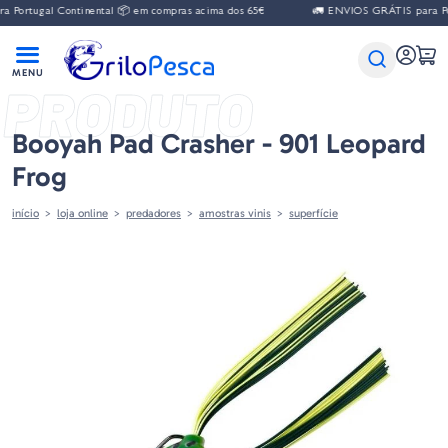
Portugal Continental 📦 em compras acima dos 65€
🚛 ENVIOS GRÁTIS para Port
PRODUTO
Booyah Pad Crasher - 901 Leopard
Frog
início
loja online
predadores
amostras vinis
superfície