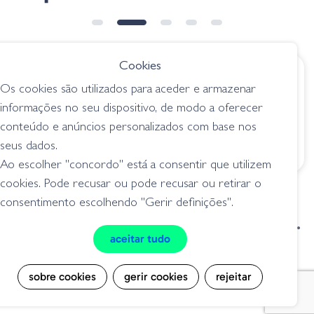
➕ OPÇÕES
Cookies
€ 18.00
€ 10.45
Os cookies são utilizados para aceder e armazenar
Basirisky 60 - 01 Mat
Zman Pop Frogz -
informações no seu dispositivo, de modo a oferecer
Chart
266 Redbone
conteúdo e anúncios personalizados com base nos
superfície
superfície
seus dados.
Ao escolher "concordo" está a consentir que utilizem
cookies. Pode recusar ou pode recusar ou retirar o
consentimento escolhendo "Gerir definições".
condições de venda
livro de reclamações
aceitar tudo
privacidade
cookies
sobre cookies
gerir cookies
rejeitar
Grilo Pesca - Loja de Pesca e Competição © Todos os direitos reservados |
Desenvolvido por
Bomsite