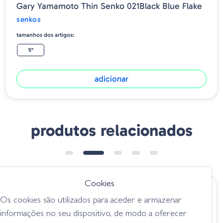
Gary Yamamoto Thin Senko 021Black Blue Flake
senkos
tamanhos dos artigos:
5"
adicionar
produtos relacionados
➕ OPÇÕES
Cookies
€ 7.95
€ 5.85
Os cookies são utilizados para aceder e armazenar
Rapala Crush City
Amostra Stick 04-
informações no seu dispositivo, de modo a oferecer
Salt Ned Roll -
0219 Watermelon –