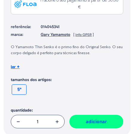
Fracione o seu pagamento a partir de 50,00
€
referência:
014045341
marca:
Gary Yamamoto
[
info GPSR
]
Identificação do fabricante e/ou empresa responsável da venda na União
Europeia, dos produtos da marca, conforme requerido no Regulamento
O Yamamoto Thin Senko é o primo fino do Original Senko. O seu
Geral sobre a Segurança dos Produtos (GPSR):
corpo delgado é perfeito para técnicas finesse.
Unidades: 10
+
ler
Tamanho: 5"
tamanhos dos artigos:
5"
quantidade:
adicionar