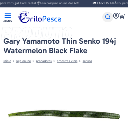
a Portugal Continental 📦 em compras acima dos 65€
🚛 ENVIOS GRÁTIS para Po
PRODUTO
Gary Yamamoto Thin Senko 194j
Watermelon Black Flake
início
loja online
predadores
amostras vinis
senkos