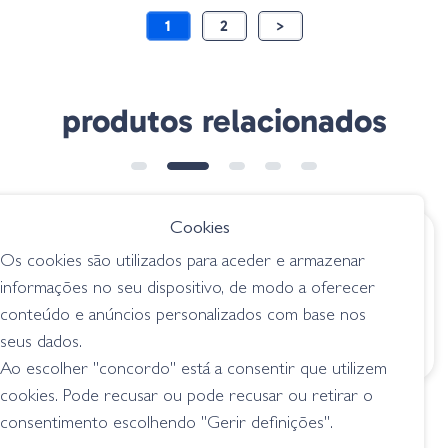
1
2
>
produtos relacionados
➕ OPÇÕES
Cookies
€ 7.95
€ 10.45
Os cookies são utilizados para aceder e armazenar
Rapala Crush City
Gary Yamamoto
informações no seu dispositivo, de modo a oferecer
Salt Ned Roll -
Ned Senko Floater
conteúdo e anúncios personalizados com base nos
Ghost Morning
3" - 356 Plum Apple
Dawn
seus dados.
senkos
senkos
Ao escolher "concordo" está a consentir que utilizem
cookies. Pode recusar ou pode recusar ou retirar o
consentimento escolhendo "Gerir definições".