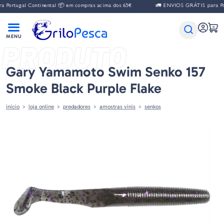
gal Continental 📦 em compras acima dos 65€
🚛 ENVIOS GRÁTIS para Portugal 
PRODUTO
Gary Yamamoto Swim Senko 157
Smoke Black Purple Flake
início
loja online
predadores
amostras vinis
senkos