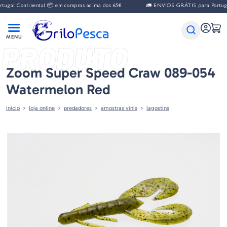
ontinental 📦 em compras acima dos 65€
🚛 ENVIOS GRÁTIS para Portugal Cont
PRODUTO
Zoom Super Speed Craw 089-054
Watermelon Red
início
loja online
predadores
amostras vinis
lagostins