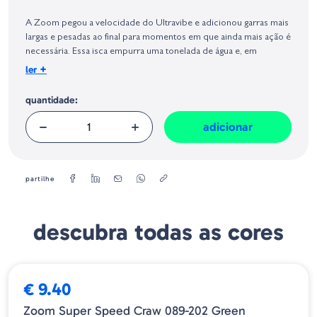
Identificação do fabricante e/ou empresa responsável da venda na União
Europeia, dos produtos da marca, conforme requerido no Regulamento
A Zoom pegou a velocidade do Ultravibe e adicionou garras mais
Geral sobre a Segurança dos Produtos (GPSR):
largas e pesadas ao final para momentos em que ainda mais ação é
necessária. Essa isca empurra uma tonelada de água e, em
repouso, as garras se erguem em uma postura defensiva para
+
ler
disparar os ataques do robalo.
quantidade:
-Tamanho = 4"
-Quantidade = 8 Uds/Blister
adicionar
-Lagostim
-Corpo compacto segmentado com garras extra largas para
máxima ação
-Impregnado de sal
partilhe
-O mesmo formato do Ultravibe Speed Craw com a adição de
caudas mais volumosas para uma ação ainda mais selvagem
descubra todas as cores
€ 9.40
Zoom Super Speed Craw 089-202 Green