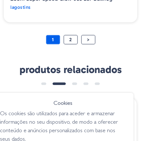
lagostins
1
2
>
produtos relacionados
➕ OPÇÕES
Cookies
€ 9.90
€ 6.50
Os cookies são utilizados para aceder e armazenar
Evergreen Double
Hart XL Crab - PE
informações no seu dispositivo, de modo a oferecer
Motion - 18 Secret
Plum Emerald
conteúdo e anúncios personalizados com base nos
Smoke
lagostins
seus dados.