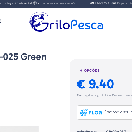
Continental 📦 em compras acima dos 65€
🚛 ENVIOS GRÁTIS para Portugal Cont

-025 Green
➕ OPÇÕES
€ 9.40
Taxa legal em vigor incluído. Despesas de env
Fracione o seu 
referência:
014044267