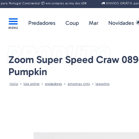
gal Continental 📦 em compras acima dos 65€
🚛 ENVIOS GRÁTIS para Portugal 
Predadores
Coup
Mar
Novidades 
PRODUTO
Zoom Super Speed Craw 089
Pumpkin
início
loja online
predadores
amostras vinis
lagostins