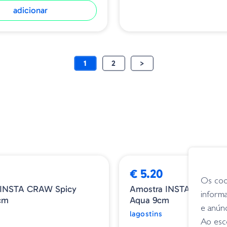
adicionar
1
2
>
€ 5.20
Os coo
 INSTA CRAW Spicy
Amostra INSTA CRAW S
inform
cm
Aqua 9cm
e anún
lagostins
Ao esco