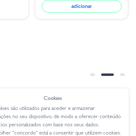
adicionar
➕ OPÇÕES
Cookies
€ 9.75
kies são utilizados para aceder e armazenar
weet
Googan Bandito Bug - Flamin' Hot
ações no seu dispositivo, de modo a oferecer conteúdo
lagostins
cios personalizados com base nos seus dados.
lher "concordo" está a consentir que utilizem cookies.