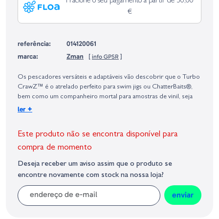
Fracione o seu pagamento a partir de 50,00
€
referência:
014120061
marca:
Zman
[
info GPSR
]
Identificação do fabricante e/ou empresa responsável da venda na União
Europeia, dos produtos da marca, conforme requerido no Regulamento
Os pescadores versáteis e adaptáveis ​​vão descobrir que o Turbo
Geral sobre a Segurança dos Produtos (GPSR):
CrawZ™ é o atrelado perfeito para swim jigs ou ChatterBaits®,
bem como um companheiro mortal para amostras de vinil, seja
em montagens Texas, Carolina, flipping, pitching ou trabalho de
+
ler
superfície. Incrivelmente duráveis ​​e realistas graças à sua
construção em ElaZtech® supermacia, mas extremamente
Este produto não se encontra disponível para
resistente, as pinças "turbo" especialmente concebidas da
amostra vibram mesmo com o mais pequeno movimento da cana
compra de momento
ou da manivela do carreto. E o mais importante: o material
Deseja receber um aviso assim que o produto se
superplástico extraflutuante da Z-Man permite que as garras se
encontre novamente com stock na nossa loja?
elevem do fundo numa postura defensiva natural.
enviar
Tamanho - 4"
Quantidade - 6 Uds/Blister