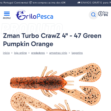
gal Continental 📦 em compras acima dos 65€
🚛 ENVIOS GRÁTIS para Portugal 
PRODUTO
Zman Turbo CrawZ 4" - 47 Green
Pumpkin Orange
início
loja online
predadores
amostras vinis
lagostins