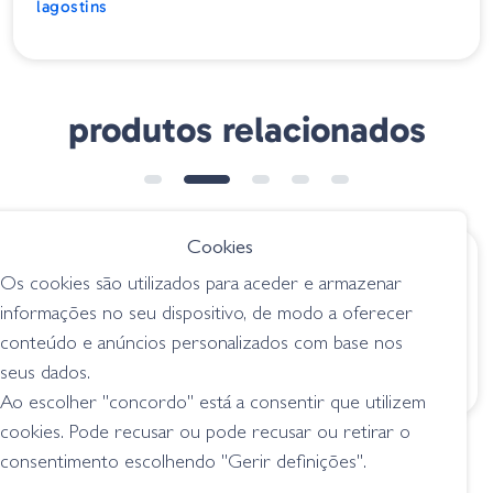
lagostins
produtos relacionados
Cookies
€ 8.50
€ 9.80
Os cookies são utilizados para aceder e armazenar
Gambler Burner
Amostra Sasuteki
informações no seu dispositivo, de modo a oferecer
Craw - Green
Craw 5´´black Blue
conteúdo e anúncios personalizados com base nos
Pumpkin
Flake
seus dados.
lagostins
lagostins
Ao escolher "concordo" está a consentir que utilizem
cookies. Pode recusar ou pode recusar ou retirar o
consentimento escolhendo "Gerir definições".