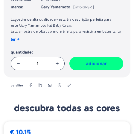
marca:
Gary Yamamoto
[
info GPSR
]
Identificação do fabricante e/ou empresa responsável da venda na União
Europeia, dos produtos da marca, conforme requerido no Regulamento
Lagostim de alta qualidade - esta é a descrição perfeita para
Geral sobre a Segurança dos Produtos (GPSR):
este Gary Yamamoto Fat Baby Craw.
Esta amostra de plástico mole é feita para resistir a embates tanto
em paus, rochas, esticoes em ervas... tudo a que normalmente o
+
ler
plástico de um lagostim normal não resiste.
Contém sal.
quantidade:
Tamanho: 3.75"
adicionar
Quantidade: 7
partilhe
descubra todas as cores
€ 10.15