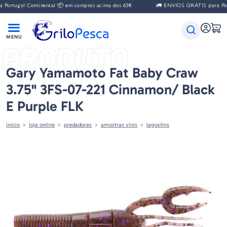
gal Continental 📦 em compras acima dos 65€
🚛 ENVIOS GRÁTIS para Portugal 
PRODUTO
Gary Yamamoto Fat Baby Craw
3.75" 3FS-07-221 Cinnamon/ Black
E Purple FLK
início
loja online
predadores
amostras vinis
lagostins