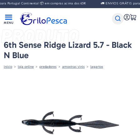
a Portugal Continental 📦 em compras acima dos 65€
🚛 ENVIOS GRÁTIS para Po
PRODUTO
6th Sense Ridge Lizard 5.7 - Black
N Blue
início
loja online
predadores
amostras vinis
lagartos