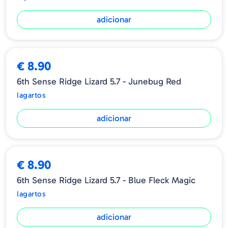
qualquer condição. Combine-o com os nossos Carolina Pre-Rigs,
Tungsten ou Lead Weights e monte-o num Jugular Hybrid Hook
adicionar
ou Stout Widegap para otimizar as taxas de engate. Fixe tudo com
um Peg-X e estará pronto para o trabalho.
Tamanho - 5.7" (14 cm)
€ 8.90
Quantidade - 7 Uds/Blister
6th Sense Ridge Lizard 5.7 - Junebug Red
lagartos
adicionar
€ 8.90
6th Sense Ridge Lizard 5.7 - Blue Fleck Magic
lagartos
adicionar