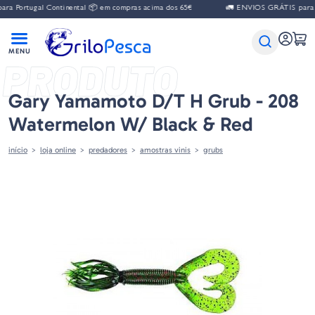
 Portugal Continental 📦 em compras acima dos 65€
🚛 ENVIOS GRÁTIS para Po
PRODUTO
Gary Yamamoto D/T H Grub - 208
Watermelon W/ Black & Red
início
loja online
predadores
amostras vinis
grubs