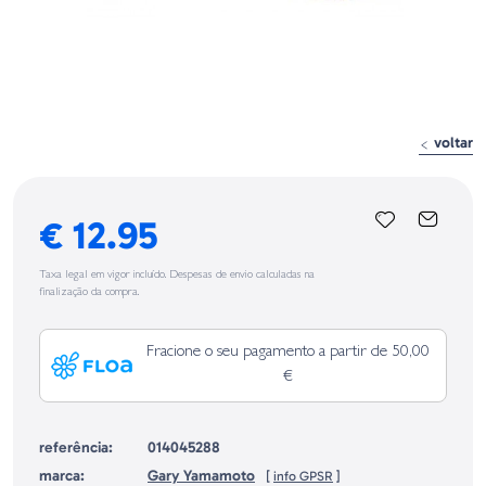
voltar
€ 12.95
Taxa legal em vigor incluído. Despesas de envio calculadas na
finalização da compra.
Fracione o seu pagamento a partir de 50,00
€
referência:
014045288
marca:
Gary Yamamoto
[
info GPSR
]