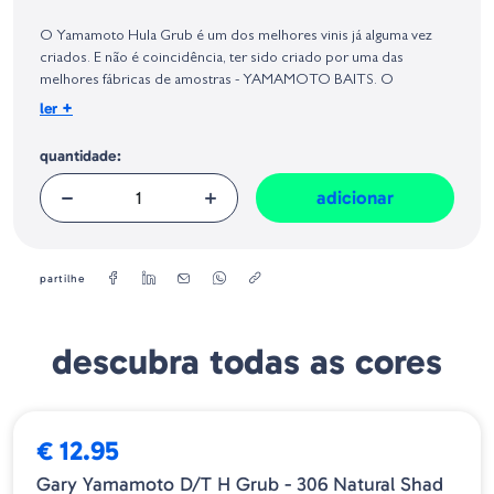
Identificação do fabricante e/ou empresa responsável da venda na União
Europeia, dos produtos da marca, conforme requerido no Regulamento
O Yamamoto Hula Grub é um dos melhores vinis já alguma vez
Geral sobre a Segurança dos Produtos (GPSR):
criados. E não é coincidência, ter sido criado por uma das
melhores fábricas de amostras - YAMAMOTO BAITS. O
Yamamoto Double Tail Hula Grubs tem a capacidade de apanhar
+
ler
peixe os 12 meses do ano - tanto em águas profundas como em
água pouco profundas.
quantidade:
adicionar
partilhe
descubra todas as cores
€ 12.95
Gary Yamamoto D/T H Grub - 306 Natural Shad