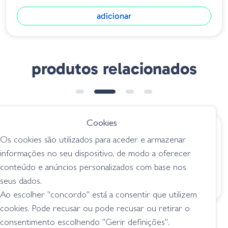
adicionar
produtos relacionados
Cookies
€ 6.15
€ 7.80
Os cookies são utilizados para aceder e armazenar
Amostra Grub 03-
Fat Albert Twin Tail
informações no seu dispositivo, de modo a oferecer
0214 Watermelon –
034-019
conteúdo e anúncios personalizados com base nos
Black/Red Flake
Watermelon Seed
seus dados.
grubs
grubs
Ao escolher "concordo" está a consentir que utilizem
cookies. Pode recusar ou pode recusar ou retirar o
consentimento escolhendo "Gerir definições".