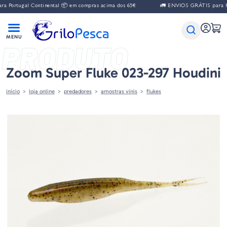
ugal Continental 📦 em compras acima dos 65€
🚛 ENVIOS GRÁTIS para Portugal
PRODUTO
Zoom Super Fluke 023-297 Houdini
início
loja online
predadores
amostras vinis
flukes