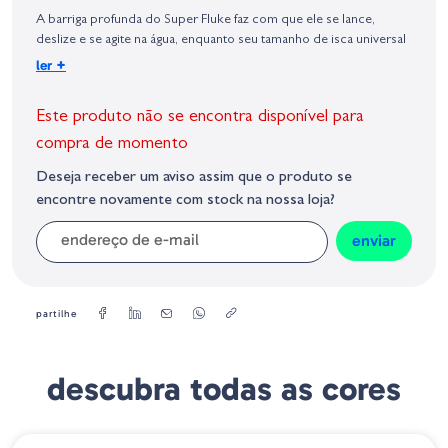
Geral sobre a Segurança dos Produtos (GPSR):
A barriga profunda do Super Fluke faz com que ele se lance,
deslize e se agite na água, enquanto seu tamanho de isca universal
permite que ele tente o bass de tamanho limite e os maiores
+
ler
peixes em seu lago. Equipado sem peso, ele desliza pela
superfície como uma sombra machucada, mas um gancho com
Este produto não se encontra disponível para
peso na barriga ou alguns pesos de inserção permitem que você
o use o mais fundo que for necessário.
compra de momento
Deseja receber um aviso assim que o produto se
-Tamanho = 5,25"
encontre novamente com stock na nossa loja?
-Quantidade = 10 Uds/Blister
-Imitador baitfish
enviar
-A barriga profunda possui uma ranhura de gancho e a cauda
bifurcada ajuda a mergulhar e deslizar
-Impregnado de sal
-O imitador de sombra de dardos de plástico macio original não
partilhe
pode ser derrotado em torno da grama e layouts, onde sua queda
tentadora desencadeia peixes neutros
descubra todas as cores
NOVIDADE
➕ OPÇÕES