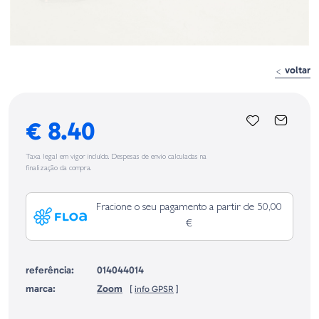
voltar
€ 8.40
Taxa legal em vigor incluído. Despesas de envio calculadas na
finalização da compra.
Fracione o seu pagamento a partir de 50,00
€
referência:
014044014
marca:
Zoom
[
info GPSR
]
Identificação do fabricante e/ou empresa responsável da venda na União
Europeia, dos produtos da marca, conforme requerido no Regulamento