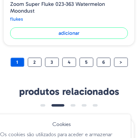
Zoom Super Fluke 023-363 Watermelon
Moondust
flukes
adicionar
1
2
3
4
5
6
>
produtos relacionados
Cookies
€ 10.95
€ 10.95
Os cookies são utilizados para aceder e armazenar