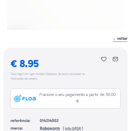
voltar
€ 8.95
Taxa legal em vigor incluído. Despesas de envio calculadas na
finalização da compra.
Fracione o seu pagamento a partir de 50,00
€
referência:
014214002
marca:
Roboworm
[
info GPSR
]