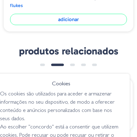
Quantidade - 10 Uds/Blister
flukes
adicionar
produtos relacionados
BESTSELLER
➕ OPÇÕES
Cookies
€ 13.55
€ 10.95
Os cookies são utilizados para aceder e armazenar
Gary Yamamoto
OSP Dolive Stick -
informações no seu dispositivo, de modo a oferecer
Hinge Minnow - 973
TW127 Sight Special
conteúdo e anúncios personalizados com base nos
Electric Shad
flukes
seus dados.
flukes
Ao escolher "concordo" está a consentir que utilizem
cookies. Pode recusar ou pode recusar ou retirar o