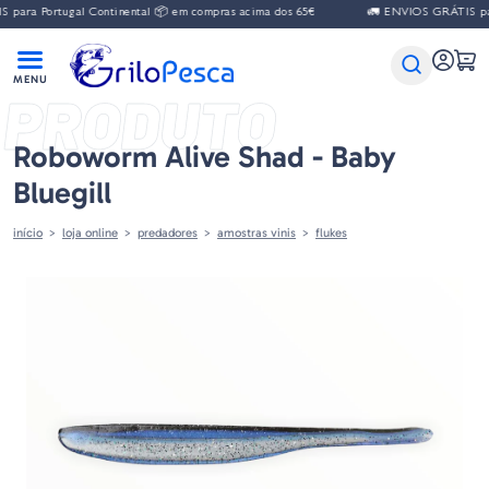
para Portugal Continental 📦 em compras acima dos 65€
🚛 ENVIOS GRÁTIS para
PRODUTO
Roboworm Alive Shad - Baby
Bluegill
início
loja online
predadores
amostras vinis
flukes