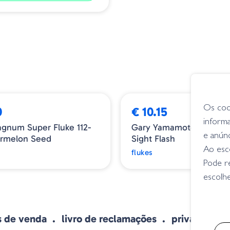
Os coo
0
€ 10.15
inform
num Super Fluke 112-
Gary Yamamoto Scope S
e anún
ermelon Seed
Sight Flash
Ao esco
flukes
Pode r
escolhe
s de venda
livro de reclamações
privacidade