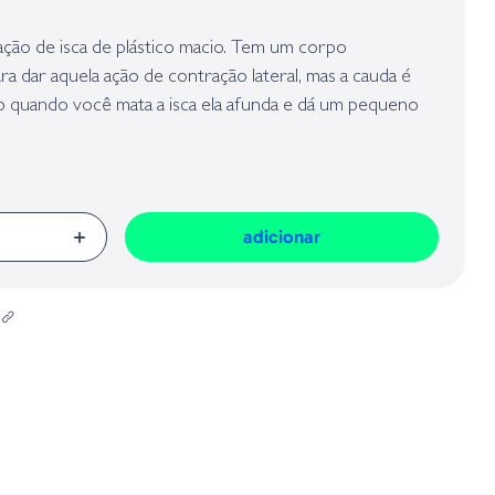
presa responsável da venda na União Europeia, dos produtos da marca,
Geral sobre a Segurança dos Produtos (GPSR):
ão de isca de plástico macio. Tem um corpo
a dar aquela ação de contração lateral, mas a cauda é
ão quando você mata a isca ela afunda e dá um pequeno
 si só, sem pesar, mas também experimente em seu
seus “Chatterbaits” ou “Scroungers”. Independentemente
ad, com certeza os pegará!
adicionar