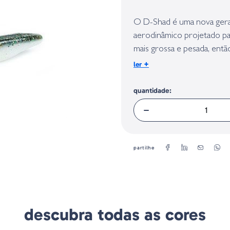
Identificação do fabricante e/ou em
conforme requerido no Regulamento 
O D-Shad é uma nova geraç
aerodinâmico projetado par
mais grossa e pesada, ent
tremor.
+
ler
Funcionará muito bem por
Carolina Rig ou atrás de 
quantidade:
de como usar o novo D-Sh
Tamanho: 5"
Unidades: 7
partilhe
descubra todas as cores