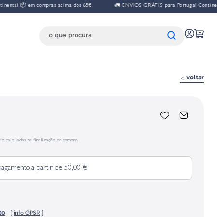
al 📦 em compras acima dos 65€
🚛 ENVIOS GRÁTIS para Portugal Continental 
voltar
io calculadas na finalização da compra.
pagamento a partir de 50,00 €
to
[
info GPSR
]