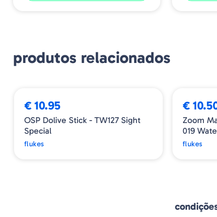
produtos relacionados
€ 10.95
€ 10.5
OSP Dolive Stick - TW127 Sight
Zoom Mag
Special
019 Wat
flukes
flukes
condiçõe