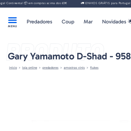
ontinental 📦 em compras acima dos 65€
🚛 ENVIOS GRÁTIS para Portugal Conti
Predadores
Coup
Mar
Novidades 
PRODUTO
Gary Yamamoto D-Shad - 95
início
loja online
predadores
amostras vinis
flukes