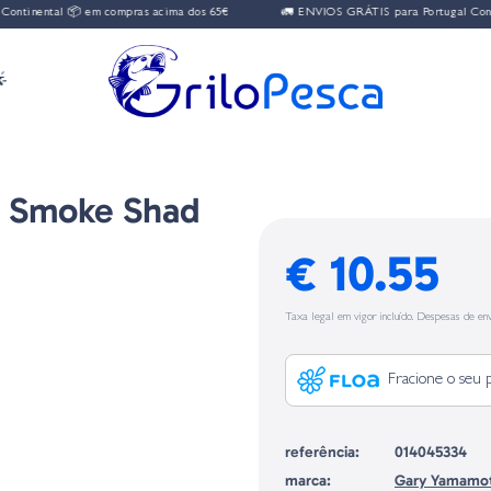
nental 📦 em compras acima dos 65€
🚛 ENVIOS GRÁTIS para Portugal Continent

8 Smoke Shad
€ 10.55
Taxa legal em vigor incluído. Despesas de env
Fracione o seu 
referência:
014045334
marca:
Gary Yamamo