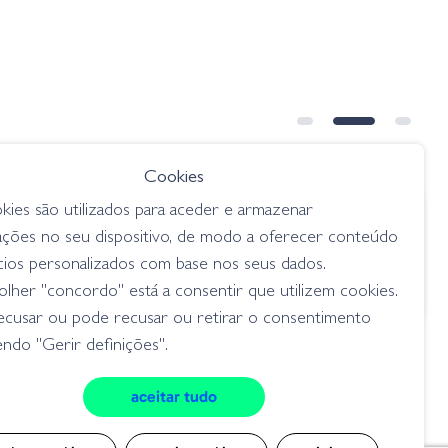
Cookies
kies são utilizados para aceder e armazenar
€ 15.95
ações no seu dispositivo, de modo a oferecer conteúdo
had - 993
Jackall Driftfry Mellow 5.2" -
cios personalizados com base nos seus dados.
Numeri Smoke Shad
lher "concordo" está a consentir que utilizem cookies.
flukes
ecusar ou pode recusar ou retirar o consentimento
ndo "Gerir definições".
aceitar tudo
cookies