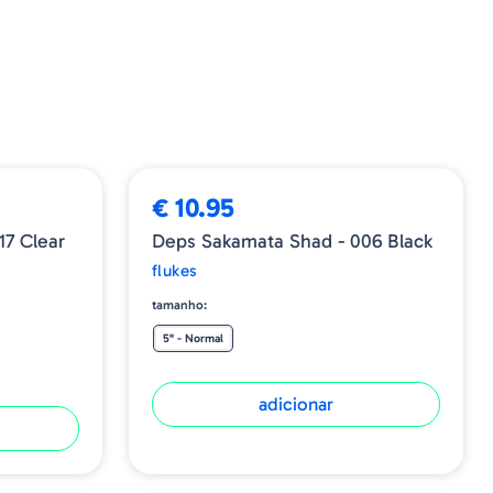
€ 10.95
17 Clear
Deps Sakamata Shad - 006 Black
flukes
tamanho:
5" - Normal
adicionar