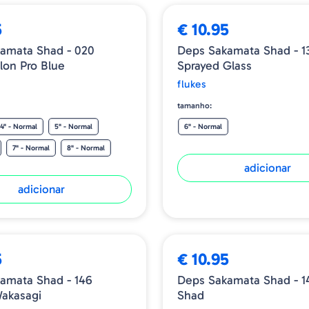
5
€ 10.95
amata Shad - 020
Deps Sakamata Shad - 1
on Pro Blue
Sprayed Glass
flukes
tamanho:
4" - Normal
5" - Normal
6" - Normal
7" - Normal
8" - Normal
adicionar
adicionar
5
€ 10.95
amata Shad - 146
Deps Sakamata Shad - 1
akasagi
Shad