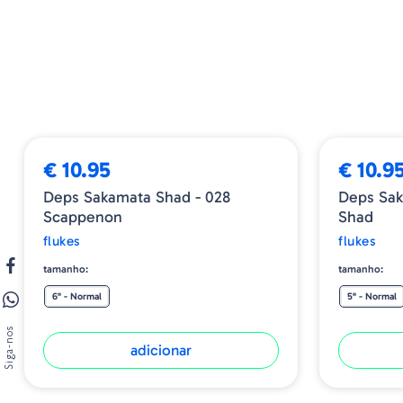
€ 10.95
€ 10.9
Deps Sakamata Shad - 028
Deps Sak
Scappenon
Shad
flukes
flukes
tamanho:
tamanho:
6" - Normal
5" - Normal
Siga-nos
adicionar
ESGOTADO