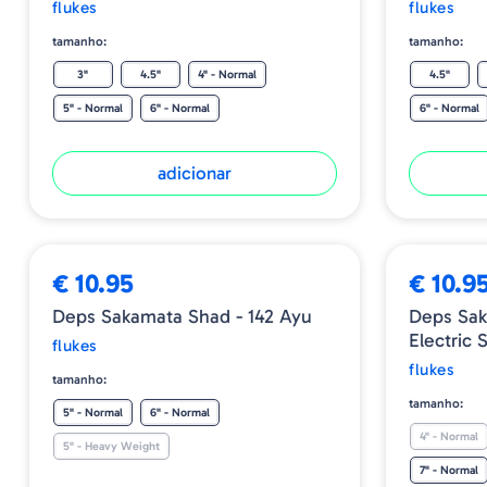
flukes
flukes
tamanho:
tamanho:
3"
4.5"
4" - Normal
4.5"
5" - Normal
6" - Normal
6" - Normal
adicionar
€ 10.95
€ 10.9
Deps Sakamata Shad - 142 Ayu
Deps Sak
Electric 
flukes
flukes
tamanho:
tamanho:
5" - Normal
6" - Normal
4" - Normal
5" - Heavy Weight
7" - Normal