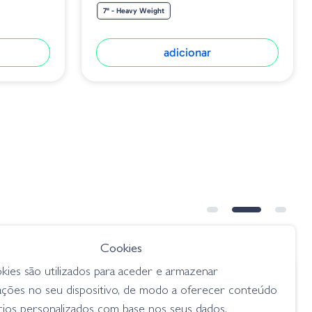
7" - Heavy Weight
adicionar
Cookies
kies são utilizados para aceder e armazenar
€ 6.50
ações no seu dispositivo, de modo a oferecer conteúdo
Zoom Fluke 015-019 Watermelon
cios personalizados com base nos seus dados.