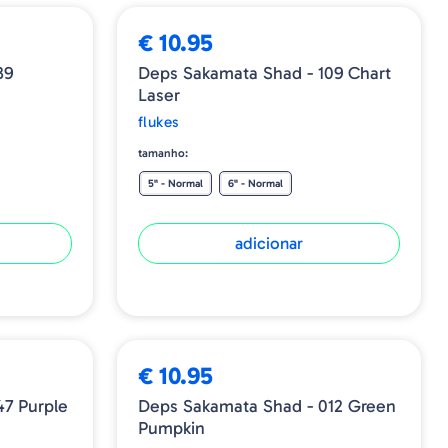
€ 10.95
39
Deps Sakamata Shad - 109 Chart
Laser
flukes
tamanho:
5" - Normal
6" - Normal
adicionar
€ 10.95
47 Purple
Deps Sakamata Shad - 012 Green
Pumpkin