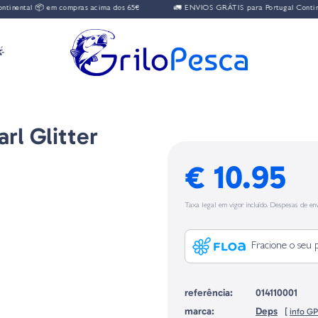
ntal 📦 em compras acima dos 65€
🚛 ENVIOS GRÁTIS para Portugal Continenta

rl Glitter
€ 10.95
Taxa legal em vigor incluído. Despesas de env
Fracione o seu 
referência:
014110001
marca:
Deps
[
info G