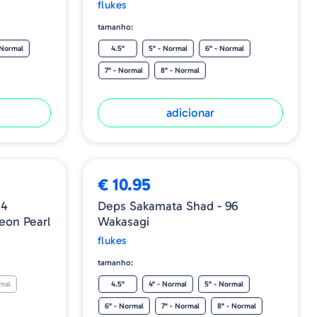
flukes
tamanho:
 Normal
4.5"
5" - Normal
6" - Normal
7" - Normal
8" - Normal
adicionar
€ 10.95
14
Deps Sakamata Shad - 96
on Pearl
Wakasagi
flukes
tamanho:
mal
4.5"
4" - Normal
5" - Normal
6" - Normal
7" - Normal
8" - Normal