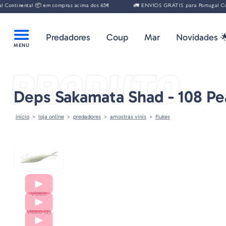
tinental 📦 em compras acima dos 65€
🚛 ENVIOS GRÁTIS para Portugal Contine
Predadores
Coup
Mar
Novidades 
PRODUTO
Deps Sakamata Shad - 108 Pea
início
loja online
predadores
amostras vinis
flukes