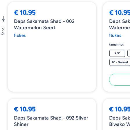
€ 10.95
€ 10.9
Deps Sakamata Shad - 002
Deps Sak
Watermelon Seed
Watermel
Scroll
flukes
flukes
tamanho:
4.5"
6" - Normal
€ 10.95
€ 10.9
Deps Sakamata Shad - 092 Silver
Deps Sak
Shiner
Biwako W