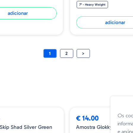
7" - Heavy Weight
adicionar
adicionar
1
2
>
Os coo
5
€ 14.00
inform
Skip Shad Silver Green
Amostra Glokky 027
e anún