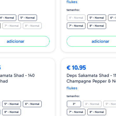
flukes
tamanho:
4" - Normal
5" - Normal
4" - Normal
5" - Normal
6" -
7" - Normal
8" - Normal
7" - Normal
8" - Normal
adicionar
adicionar
5
€ 10.95
amata Shad - 140
Deps Sakamata Shad - 1
Shad
Champagne Pepper & Ne
flukes
tamanho:
5" - Normal
6" - Normal
3"
4" - Normal
5" - Nor
8" - Normal
7" - Normal
8" - Normal