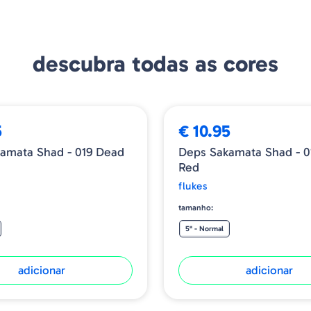
descubra todas as cores
5
€ 10.95
amata Shad - 019 Dead
Deps Sakamata Shad - 0
Red
flukes
tamanho:
5" - Normal
adicionar
adicionar