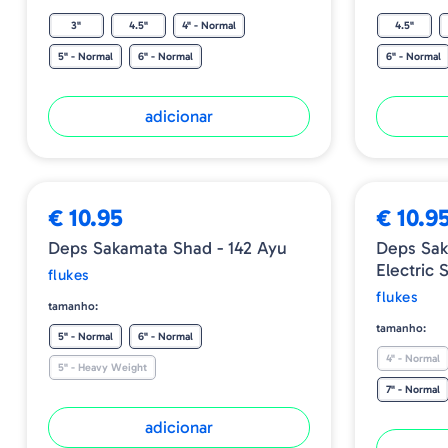
3"
4.5"
4" - Normal
4.5"
5" - Normal
6" - Normal
6" - Normal
adicionar
€ 10.95
€ 10.9
Deps Sakamata Shad - 142 Ayu
Deps Sak
Electric 
flukes
flukes
tamanho:
tamanho:
5" - Normal
6" - Normal
4" - Normal
5" - Heavy Weight
7" - Normal
adicionar