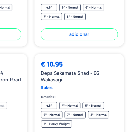
 Normal
4.5"
5" - Normal
6" - Normal
7" - Normal
8" - Normal
adicionar
€ 10.95
14
Deps Sakamata Shad - 96
on Pearl
Wakasagi
flukes
tamanho:
mal
4.5"
4" - Normal
5" - Normal
6" - Normal
7" - Normal
8" - Normal
7" - Heavy Weight