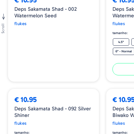
Deps Sakamata Shad - 002
Deps Sak
Watermelon Seed
Watermel
flukes
flukes
Scroll
tamanho:
4.5"
6" - Normal
€ 10.95
€ 10.9
Deps Sakamata Shad - 092 Silver
Deps Sak
Shiner
Biwako W
flukes
flukes
tamanho:
tamanho: