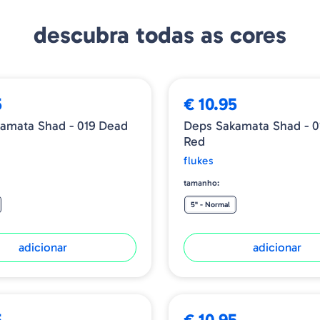
descubra todas as cores
5
€ 10.95
amata Shad - 019 Dead
Deps Sakamata Shad - 0
Red
flukes
tamanho:
5" - Normal
adicionar
adicionar
5
€ 10.95