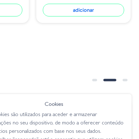
adicionar
Cookies
€ 10.95
kies são utilizados para aceder e armazenar
d Shape
OSP Dolive Stick Fat - TW117
ações no seu dispositivo, de modo a oferecer conteúdo
Ghost Shrimp
cios personalizados com base nos seus dados.
flukes