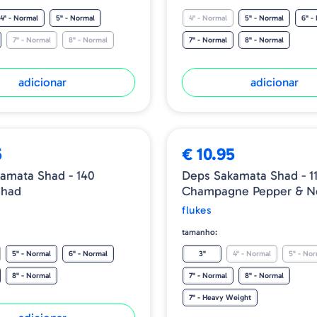
4" - Normal
5" - Normal
4" - Normal
5" - Normal
6" -
7" - Normal
8" - Normal
7" - Normal
8" - Normal
adicionar
adicionar
5
€ 10.95
amata Shad - 140
Deps Sakamata Shad - 1
Shad
Champagne Pepper & Ne
flukes
tamanho:
5" - Normal
6" - Normal
3"
4" - Normal
5" - Nor
8" - Normal
7" - Normal
8" - Normal
7" - Heavy Weight