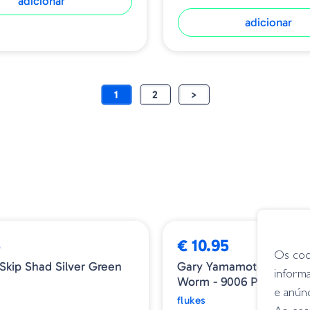
adicionar
adicionar
1
2
>
5
€ 10.95
Os coo
Skip Shad Silver Green
Gary Yamamoto Fat Sha
inform
Worm - 9006 Pro Blue
e anún
flukes