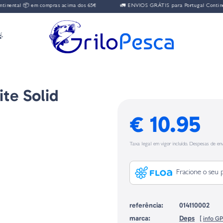
ntal 📦 em compras acima dos 65€
🚛 ENVIOS GRÁTIS para Portugal Continental

te Solid
€ 10.95
Taxa legal em vigor incluído. Despesas de env
Fracione o seu 
referência:
014110002
marca:
Deps
[
info G