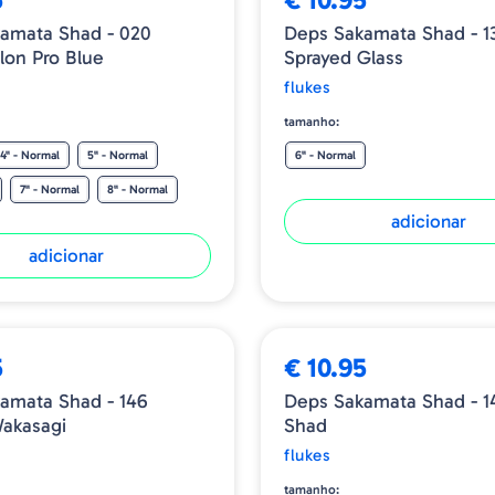
amata Shad - 020
Deps Sakamata Shad - 1
on Pro Blue
Sprayed Glass
flukes
tamanho:
4" - Normal
5" - Normal
6" - Normal
7" - Normal
8" - Normal
adicionar
adicionar
5
€ 10.95
amata Shad - 146
Deps Sakamata Shad - 1
akasagi
Shad
flukes
tamanho: