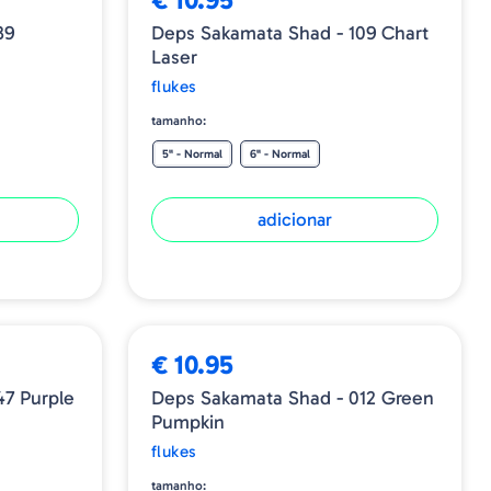
39
Deps Sakamata Shad - 109 Chart
Laser
flukes
tamanho:
5" - Normal
6" - Normal
adicionar
€ 10.95
47 Purple
Deps Sakamata Shad - 012 Green
Pumpkin
flukes
tamanho: