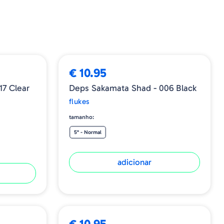
€ 10.95
17 Clear
Deps Sakamata Shad - 006 Black
flukes
tamanho:
5" - Normal
adicionar
€ 10.95