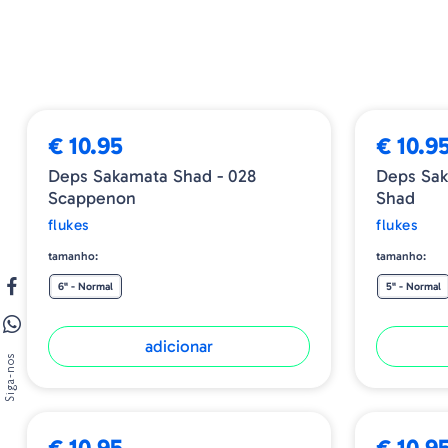
€ 10.95
€ 10.9
Deps Sakamata Shad - 028
Deps Sak
Scappenon
Shad
flukes
flukes
tamanho:
tamanho:
6" - Normal
5" - Normal
adicionar
Siga-nos
ESGOTADO
€ 10.95
€ 10.9