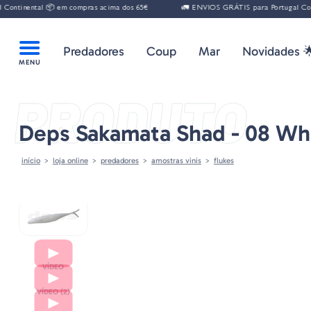
inental 📦 em compras acima dos 65€
🚛 ENVIOS GRÁTIS para Portugal Contine
Predadores
Coup
Mar
Novidades 
PRODUTO
Deps Sakamata Shad - 08 Whi
início
loja online
predadores
amostras vinis
flukes