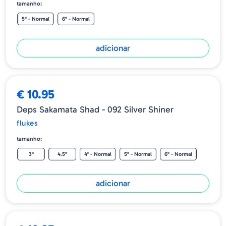
tamanho:
5" - Normal
6" - Normal
adicionar
€ 10.95
Deps Sakamata Shad - 092 Silver Shiner
flukes
tamanho:
3"
4.5"
4" - Normal
5" - Normal
6" - Normal
adicionar