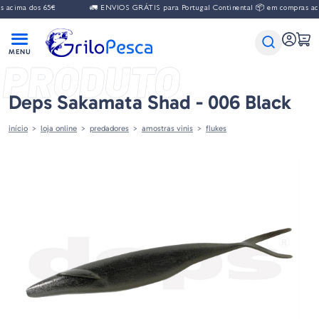
acima dos 65€
🚛 ENVIOS GRÁTIS para Portugal Continental 📦 em compras acim
PRODUTO
Deps Sakamata Shad - 006 Black
início
loja online
predadores
amostras vinis
flukes