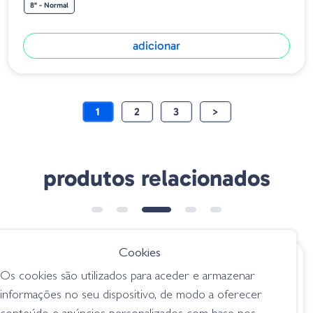
8" - Normal
adicionar
1
2
3
>
produtos relacionados
➕ OPÇÕES
Cookies
€ 17.35
€ 8.95
Os cookies são utilizados para aceder e armazenar
Raid Japan Super
Roboworm Alive
informações no seu dispositivo, de modo a oferecer
Fish Roller - 103 FS
Shad - Aaron's