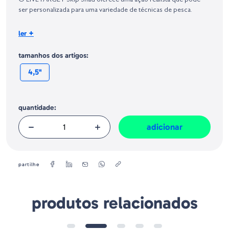
O LIVETARGET Skip Shad oferece uma ação realista que pode
Geral sobre a Segurança dos Produtos (GPSR):
ser personalizada para uma variedade de técnicas de pesca.
Tamanho:
+
ler
10,8 cm
Peso:
17,7 g
tamanhos dos artigos:
4,5"
quantidade:
adicionar
partilhe
produtos relacionados