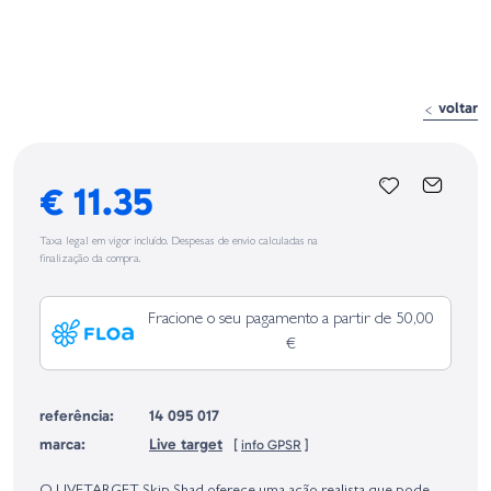
voltar
€ 11.35
Taxa legal em vigor incluído. Despesas de envio calculadas na
finalização da compra.
Fracione o seu pagamento a partir de 50,00
€
referência:
14 095 017
marca:
Live target
[
info GPSR
]
Identificação do fabricante e/ou empresa responsável da venda na União
Europeia, dos produtos da marca, conforme requerido no Regulamento