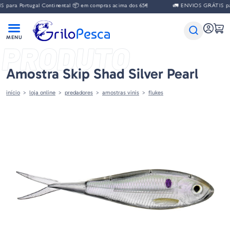
para Portugal Continental 📦 em compras acima dos 65€
🚛 ENVIOS GRÁTIS para
PRODUTO
Amostra Skip Shad Silver Pearl
início
loja online
predadores
amostras vinis
flukes