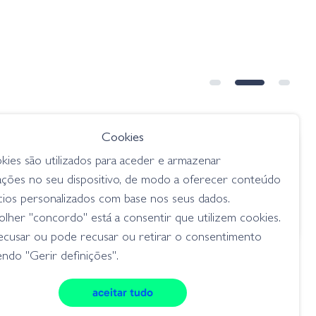
Cookies
€ 10.15
kies são utilizados para aceder e armazenar
r Brown
Gary Yamamoto Shad Shape
ações no seu dispositivo, de modo a oferecer conteúdo
Worm - 177 Smoke / Black Silver
cios personalizados com base nos seus dados.
Flake
lher "concordo" está a consentir que utilizem cookies.
flukes
ecusar ou pode recusar ou retirar o consentimento
ndo "Gerir definições".
aceitar tudo
cookies