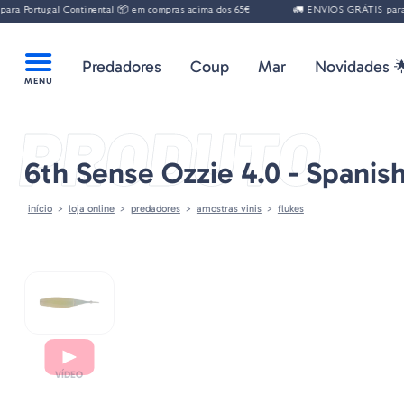
 Portugal Continental 📦 em compras acima dos 65€
🚛 ENVIOS GRÁTIS para Por
Predadores
Coup
Mar
Novidades 
PRODUTO
6th Sense Ozzie 4.0 - Spanis
início
loja online
predadores
amostras vinis
flukes