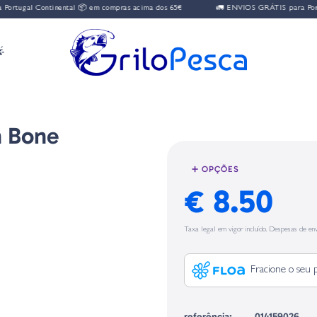
tugal Continental 📦 em compras acima dos 65€
🚛 ENVIOS GRÁTIS para Portug

h Bone
➕ OPÇÕES
€ 8.50
Taxa legal em vigor incluído. Despesas de env
Fracione o seu 
referência:
014159026