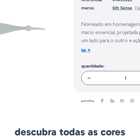
marca:
6th Sense
[
i
Identificação do fabricante e/ou em
conforme requerido no Regulamento 
Nomeado em homenagem ao f
macio essencial, projetada 
um lado para o outro e aç
jigging leve, tornando-o ir
+
ler
usado como uma apresentaç
vibratório, o Ozzie imita
quantidade:
ataques mesmo nas águas m
mais profundas, sua ação 
favorito entre os pescado
partilhe
Tamanho - 4"
Quantidade - 6 Uds/Blister
SKU OZ40-SB
descubra todas as cores