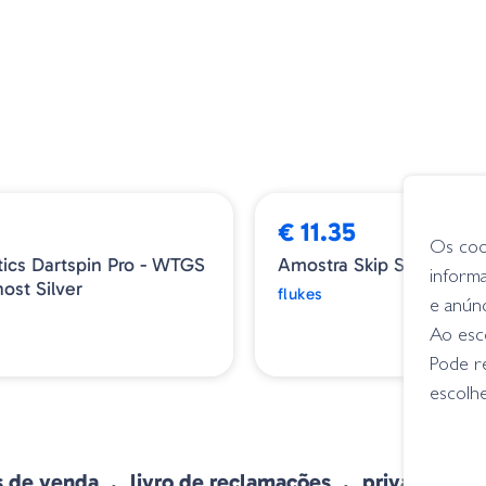
€ 11.35
Os coo
tics Dartspin Pro - WTGS
Amostra Skip Shad Silve
inform
ost Silver
flukes
e anún
Ao esco
Pode r
escolhe
s de venda
livro de reclamações
privacidade