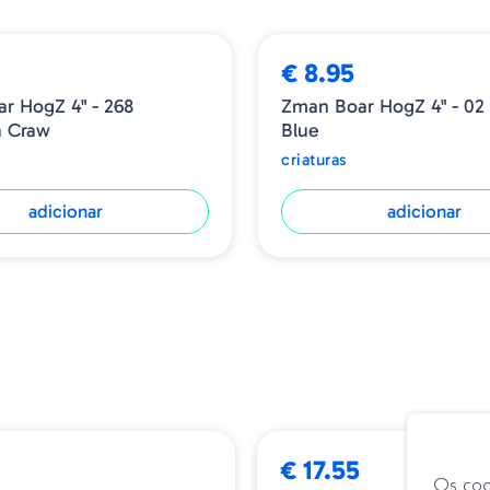
€ 8.95
r HogZ 4" - 268
Zman Boar HogZ 4" - 02 
a Craw
Blue
criaturas
adicionar
adicionar
€ 17.55
Os coo