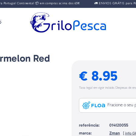
ortugal Continental 📦 em compras acima dos 65€
🚛 ENVIOS GRÁTIS para Portu

ermelon Red
€ 8.95
Taxa legal em vigor incluído. Despesas de env
Fracione o seu 
referência:
014120055
marca:
Zman
[
info 