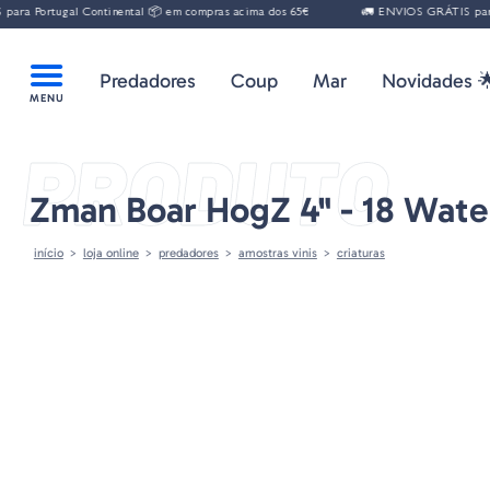
a Portugal Continental 📦 em compras acima dos 65€
🚛 ENVIOS GRÁTIS para P
Predadores
Coup
Mar
Novidades 
PRODUTO
Zman Boar HogZ 4" - 18 Wat
início
loja online
predadores
amostras vinis
criaturas